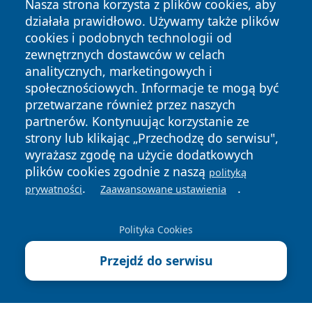
Nasza strona korzysta z plików cookies, aby
działała prawidłowo. Używamy także plików
cookies i podobnych technologii od
zewnętrznych dostawców w celach
analitycznych, marketingowych i
społecznościowych. Informacje te mogą być
Copyright © 2026 olkuszonline.pl Wszystkie prawa
przetwarzane również przez naszych
zastrzeżone.
partnerów. Kontynuując korzystanie ze
strony lub klikając „Przechodzę do serwisu",
wyrażasz zgodę na użycie dodatkowych
Polityka
Polityka
News
Autorzy
plików cookies zgodnie z naszą
polityką
Prywatności
Cookies
.
.
prywatności
Zaawansowane ustawienia
Polityka Cookies
Przejdź do serwisu