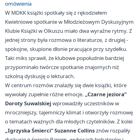
omówienia
W MDKK książki spotkały się z rękodziełem
Kwietniowe spotkanie w Młodzieżowym Dyskusyjnym
Klubie Książki w Olkuszu miało dwa wyraźne rytmy. Z
jednej strony była rozmowa o literaturze, z drugiej -
spokojne, skupione dłonie pracujące przy szydełku.
Taki miks sprawił, że klubowe popołudnie bardziej
przypominało twórcze spotkanie znajomych niż
szkolną dyskusję o lekturach.
W centrum rozmów znalazły się dwie książki, które
wywołały zupełnie różne emocje.
„Czarne jeziora”
Doroty Suwalskiej
wprowadziły uczestników w
mroczniejszy, tajemniczy klimat i otworzyły rozmowę
o tematach ważnych dla młodych czytelników. Z kolei
„Igrzyska Śmierci” Suzanne Collins
znów rozpaliły
dyskusję o świecie Panem, wyborach bohaterów i