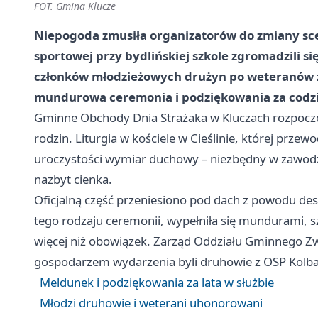
FOT. Gmina Klucze
Niepogoda zmusiła organizatorów do zmiany scen
sportowej przy bydlińskiej szkole zgromadzili s
członków młodzieżowych drużyn po weteranów z 
mundurowa ceremonia i podziękowania za codzien
Gminne Obchody Dnia Strażaka w Kluczach rozpoczęły
rodzin. Liturgia w kościele w Cieślinie, której prze
uroczystości wymiar duchowy – niezbędny w zawodzi
nazbyt cienka.
Oficjalną część przeniesiono pod dach z powodu des
tego rodzaju ceremonii, wypełniła się mundurami, sz
więcej niż obowiązek. Zarząd Oddziału Gminnego Z
gospodarzem wydarzenia byli druhowie z OSP Kolba
Meldunek i podziękowania za lata w służbie
Młodzi druhowie i weterani uhonorowani