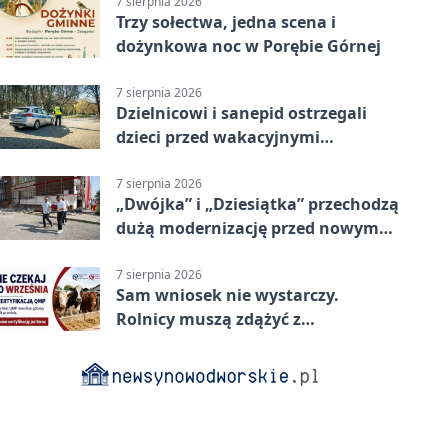
7 sierpnia 2026
Trzy sołectwa, jedna scena i
dożynkowa noc w Porębie Górnej
7 sierpnia 2026
Dzielnicowi i sanepid ostrzegali
dzieci przed wakacyjnymi
zagrożeniami
7 sierpnia 2026
„Dwójka” i „Dziesiątka” przechodzą
dużą modernizację przed nowym
rokiem
7 sierpnia 2026
Sam wniosek nie wystarczy.
Rolnicy muszą zdążyć z
certyfikatem QMP