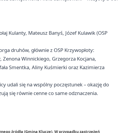
kołaj Kulanty, Mateusz Banyś, Józef Kulawik (OSP
iorga druhów, głównie z OSP Krzywopłoty:
, Zenona Winnickiego, Grzegorza Kocjana,
ała Smentka, Aliny Kuśmierki oraz Kazimierza
 udali się na wspólny poczęstunek – okazję do
ują się równie cenne co same odznaczenia.
znego źródła (Gmina Klucze). W przypadku zastrzeżeń