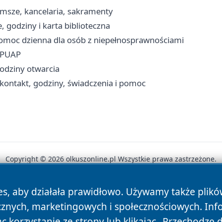
 msze, kancelaria, sakramenty
, godziny i karta biblioteczna
oc dzienna dla osób z niepełnosprawnościami
 ePUAP
godziny otwarcia
kontakt, godziny, świadczenia i pomoc
Copyright © 2026 olkuszonline.pl Wszystkie prawa zastrzeżone.
es, aby działała prawidłowo. Używamy także plik
News
Autorzy
Polityka Prywatności
Polityka Cookie
cznych, marketingowych i społecznościowych. Inf
 korzystanie ze strony lub klikając „Przechodzę 