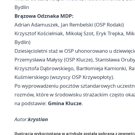
Bydlin
Brązowa Odznaka MDP:
Adrian Adamuszek, Jan Rembelski (OSP Rodaki)
Krzysztof Kościelniak, Mikołaj Szot, Eryk Trepka, Mi
Bydlin)
Dziesięcioletni staż w OSP uhonorowano u dziewięc
Przemysława Małysy (OSP Klucze), Stanisława Oruby
Krzysztofa Dąbrowskiego, Bartłomieja Kamionki, Raf
Kuśmierskiego (wszyscy OSP Krzywopłoty).
Po wyprowadzeniu pocztów sztandarowych uczestnicy
rozmów, które w środowisku strażackim często okaz
na podstawie:
Gmina Klucze
.
Autor:
krystian
Ilustracja wykorzystana w artykule została pobrana z zewnętr