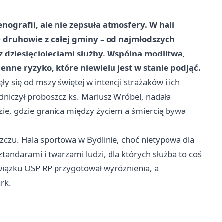
ografii, ale nie zepsuła atmosfery. W hali
ię druhowie z całej gminy – od najmłodszych
dziesięcioleciami służby. Wspólna modlitwa,
ne ryzyko, które niewielu jest w stanie podjąć.
 się od mszy świętej w intencji strażaków i ich
wodniczył proboszcz ks. Mariusz Wróbel, nadała
e, gdzie granica między życiem a śmiercią bywa
zczu. Hala sportowa w Bydlinie, choć nietypowa dla
tandarami i twarzami ludzi, dla których służba to coś
wiązku OSP RP przygotował wyróżnienia, a
rk.