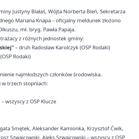
iny Justyny Białaś, Wójta Norberta Bień, Sekretarza
adnego Mariana Knapa – oficjalny meldunek złożono
kuszu, mł. bryg. Pawła Papaja.
strażacy z różnych jednostek gminy:
skiej"
– druh Radosław Karolczyk (OSP Rodaki)
(OSP Rodaki)
nienie najmłodszych członków środowiska.
w trzech stopniach:
 – wszyscy z OSP Klucze
gata Smętek, Aleksander Kamionka, Krzysztof Ćwik,
tosz Szwajcowski, Aleks Szwajcowski – wszyscy z OSP