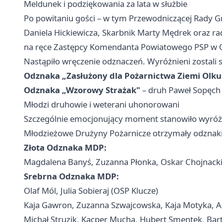
Meldunek i podziękowania za lata w służbie
Po powitaniu gości – w tym Przewodniczącej Rady Gm
Daniela Hickiewicza, Skarbnik Marty Mędrek oraz r
na ręce Zastępcy Komendanta Powiatowego PSP w Ol
Nastąpiło wręczenie odznaczeń. Wyróżnieni zostali 
Odznaka „Zasłużony dla Pożarnictwa Ziemi Olku
Odznaka „Wzorowy Strażak"
– druh Paweł Sopęch 
Młodzi druhowie i weterani uhonorowani
Szczególnie emocjonujący moment stanowiło wyróż
Młodzieżowe Drużyny Pożarnicze otrzymały odznaki 
Złota Odznaka MDP:
Magdalena Banyś, Zuzanna Płonka, Oskar Chojnacki
Srebrna Odznaka MDP:
Olaf Mól, Julia Sobieraj (OSP Klucze)
Kaja Gawron, Zuzanna Szwajcowska, Kaja Motyka, A
Michał Struzik, Kacper Mucha, Hubert Smentek, Bar