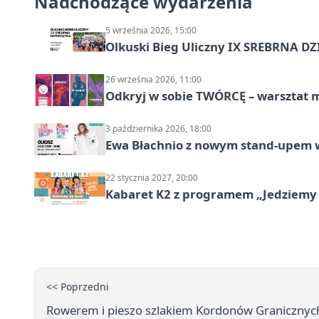
Nadchodzące wydarzenia
5 września 2026, 15:00
Olkuski Bieg Uliczny IX SREBRNA D
26 września 2026, 11:00
Odkryj w sobie TWÓRCĘ – warsztat m
3 października 2026, 18:00
Ewa Błachnio z nowym stand-upem w
22 stycznia 2027, 20:00
Kabaret K2 z programem „Jedziemy 
<< Poprzedni
Rowerem i pieszo szlakiem Kordonów Granicznych 