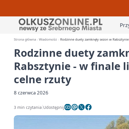
Prz
Strona główna
Wiadomości
Rodzinne duety zamknęły sezon w Rabsztynie - w
Rodzinne duety zamkn
Rabsztynie - w finale li
celne rzuty
8 czerwca 2026
3 min czytania
Udostępnij