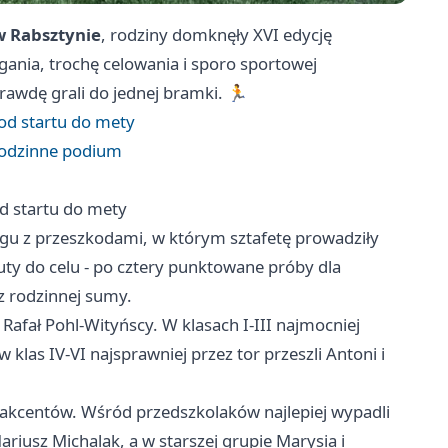
 Rabsztynie
, rodziny domknęły XVI edycję
ania, trochę celowania i sporo sportowej
rawdę grali do jednej bramki. 🏃
 od startu do mety
 rodzinne podium
od startu do mety
egu z przeszkodami, w którym sztafetę prowadziły
rzuty do celu - po cztery punktowane próby dla
z rodzinnej sumy.
i Rafał Pohl-Wityńscy. W klasach I-III najmocniej
 klas IV-VI najsprawniej przez tor przeszli Antoni i
akcentów. Wśród przedszkolaków najlepiej wypadli
ariusz Michalak, a w starszej grupie Marysia i