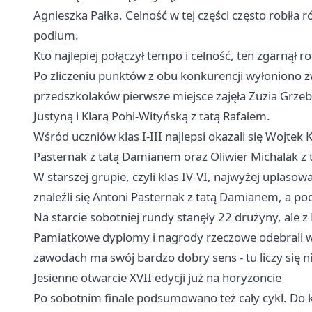
Agnieszka Pałka. Celność w tej części często robiła ró
podium.
Kto najlepiej połączył tempo i celność, ten zgarnął 
Po zliczeniu punktów z obu konkurencji wyłoniono z
przedszkolaków pierwsze miejsce zajęła Zuzia Grz
Justyną i Klarą Pohl-Wityńską z tatą Rafałem.
Wśród uczniów klas I-III najlepsi okazali się Wojte
Pasternak z tatą Damianem oraz Oliwier Michalak z
W starszej grupie, czyli klas IV-VI, najwyżej uplaso
znaleźli się Antoni Pasternak z tatą Damianem, a 
Na starcie sobotniej rundy stanęły 22 drużyny, ale z
Pamiątkowe dyplomy i nagrody rzeczowe odebrali ws
zawodach ma swój bardzo dobry sens - tu liczy się nie
Jesienne otwarcie XVII edycji już na horyzoncie
Po sobotnim finale podsumowano też cały cykl. Do kl