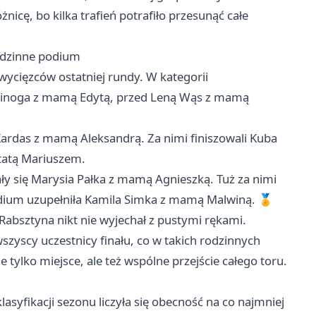
żnicę, bo kilka trafień potrafiło przesunąć całe
rodzinne podium
wycięzców ostatniej rundy. W kategorii
ebinoga z mamą Edytą, przed Leną Wąs z mamą
k Kardas z mamą Aleksandrą. Za nimi finiszowali Kuba
 tatą Mariuszem.
wały się Marysia Pałka z mamą Agnieszką. Tuż za nimi
podium uzupełniła Kamila Simka z mamą Malwiną. 🏅
 Rabsztyna nikt nie wyjechał z pustymi rękami.
zyscy uczestnicy finału, co w takich rodzinnych
 tylko miejsce, ale też wspólne przejście całego toru.
asyfikacji sezonu liczyła się obecność na co najmniej