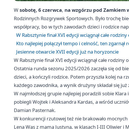
W
sobotę, 6 czerwca
,
na wzgórzu pod Zamkiem w
Rodzinnych Rozgrywek Sportowych. Było trochę bieg
współpracy, bo w tych zawodach dzieci i rodzice nap
W Rabsztynie finał XVI edycji wciągnął całe rodziny
Kto najlepiej połączył tempo i celność, ten zgarnął
Jesienne otwarcie XVII edycji już na horyzoncie
W Rabsztynie finał XVI edycji wciągnął całe rodziny 
Ostatnia runda sezonu 2025/2026 zaczęła się od bi
dzieci, a kończyli rodzice. Potem przyszła kolej na 
każdego zawodnika, a wynik drużyny składał się już 
W najmłodszej grupie najlepiej poradzili sobie Klara 
pobiegli Wojtek i Aleksandra Kardas, a wśród uczniów
Damian Pasternak.
W konkurencji rzutowej też nie brakowało mocnych 
Lena Wąs z mamą Justyną, w klasach I-III Oliwier i M