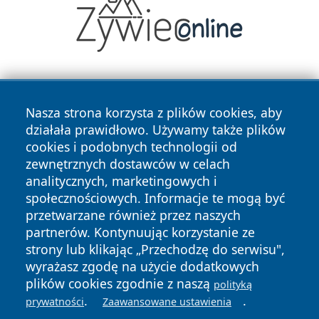
Nasza strona korzysta z plików cookies, aby
działała prawidłowo. Używamy także plików
cookies i podobnych technologii od
zewnętrznych dostawców w celach
Copyright © 2026 olkuszonline.pl Wszystkie prawa
analitycznych, marketingowych i
zastrzeżone.
społecznościowych. Informacje te mogą być
przetwarzane również przez naszych
partnerów. Kontynuując korzystanie ze
Polityka
Polityka
News
Autorzy
strony lub klikając „Przechodzę do serwisu",
Prywatności
Cookies
wyrażasz zgodę na użycie dodatkowych
plików cookies zgodnie z naszą
polityką
.
.
prywatności
Zaawansowane ustawienia