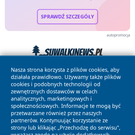
SPRAWDŹ SZCZEGÓŁY
autopromocja
Nasza strona korzysta z plików cookies, aby
działała prawidłowo. Używamy także plików
cookies i podobnych technologii od
zewnętrznych dostawców w celach
analitycznych, marketingowych i
społecznościowych. Informacje te mogą być
Copyright © 2026 olkuszonline.pl Wszystkie prawa
przetwarzane również przez naszych
zastrzeżone.
partnerów. Kontynuując korzystanie ze
strony lub klikając „Przechodzę do serwisu",
wyrażasz zgodę na użycie dodatkowych