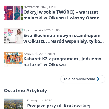
26 września 2026, 11:00
Odkryj w sobie TWÓRCĘ – warsztat
malarski w Olkuszu i własny Obraz
Mocy
3 października 2026, 18:00
Ewa Błachnio z nowym stand-upem
w Olkuszu. „Naród wspaniały, tylko
ludzie…”
22 stycznia 2027, 20:00
Kabaret K2 z programem „Jedziemy
na luzie” w Olkuszu
Kolejne wydarzenia
Ostatnie Artykuły
6 sierpnia 2026
Przejazd przy ul. Krakowskiej