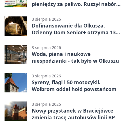
pieniędzy za paliwo. Ruszył nabór
wniosków
3 sierpnia 2026
Dofinansowanie dla Olkusza.
Dzienny Dom Senior+ otrzyma 134
tysiące złotych
3 sierpnia 2026
Woda, piana i naukowe
niespodzianki - tak było w Olkuszu
3 sierpnia 2026
Syreny, flagi i 50 motocykli.
Wolbrom oddał hołd powstańcom
3 sierpnia 2026
Nowy przystanek w Braciejówce
zmienia trasę autobusów linii BP