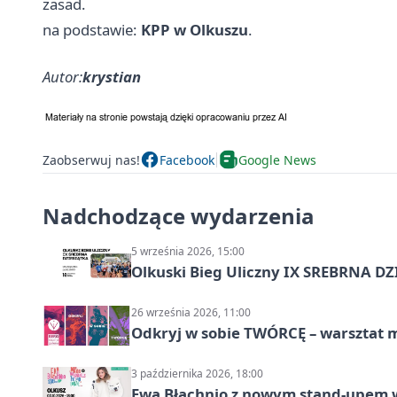
zasad.
na podstawie:
KPP w Olkuszu
.
Autor:
krystian
Zaobserwuj nas!
Facebook
Google News
Nadchodzące wydarzenia
5 września 2026, 15:00
Olkuski Bieg Uliczny IX SREBRNA D
26 września 2026, 11:00
Odkryj w sobie TWÓRCĘ – warsztat m
3 października 2026, 18:00
Ewa Błachnio z nowym stand-upem w