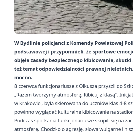
W Bydlinie policjanci z Komendy Powiatowej Polic
podstawowej i przypomnieli, że sportowe emocj
objęła zasady bezpiecznego kibicowania, skutki 
też temat
odpowiedzialności prawnej nieletnich
mocno.
8 czerwca funkcjonariusze z Olkusza przyszli do Sz
„Razem tworzymy atmosferę. Kibicuj z klasą”. Inic
w
Krakowie
, była skierowana do uczniów klas 4-8 sz
powinno wyglądać kulturalne kibicowanie na stadio
Podczas spotkania funkcjonariusze skupili się na za
atmosferę. Chodziło o agresję, słowa wulgarne i nisz