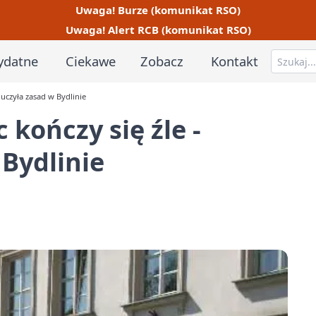
Uwaga! Burze (komunikat RSO)
Uwaga! Alert RCB (komunikat RSO)
ydatne
Ciekawe
Zobacz
Kontakt
 uczyła zasad w Bydlinie
 kończy się źle -
 Bydlinie