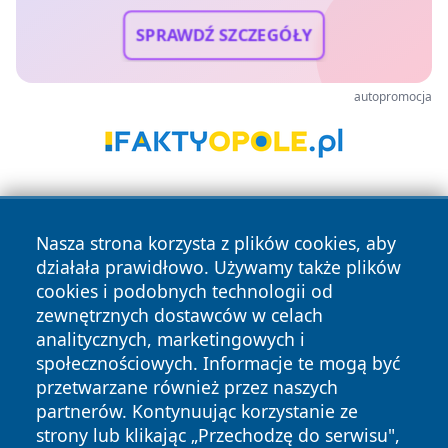
SPRAWDŹ SZCZEGÓŁY
autopromocja
Nasza strona korzysta z plików cookies, aby
działała prawidłowo. Używamy także plików
cookies i podobnych technologii od
zewnętrznych dostawców w celach
Copyright © 2026 olkuszonline.pl Wszystkie prawa
analitycznych, marketingowych i
zastrzeżone.
społecznościowych. Informacje te mogą być
przetwarzane również przez naszych
partnerów. Kontynuując korzystanie ze
Polityka
Polityka
News
Autorzy
strony lub klikając „Przechodzę do serwisu",
Prywatności
Cookies