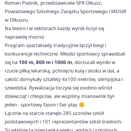
Roman Piaśnik, przedstawiciele SPR Olkusz,
Powiatowego Szkolnego Związku Sportowego i MOSiR
w Olkuszu.
Na bieżni i w sektorach każdy wynik liczył się
naprawdę mocno
Program spartakiady tradycyjnie łączył biegi i
konkurencje techniczne. Młodzi sportowcy sprawdzali
się na
100 m, 800 m i 1000 m
, dorzucali wyniki w
rzucie piłką lekarską, pchnięciu kulą i skoku w dal, a
całość domykały sztafety 4x100 metrów, olimpijska i
szwedzka. Rywalizacja toczyła się osobno wśród
dziewcząt i chłopców, ale wspólny mianownik był
jeden - sportowy fason i fair play 🙂.
Łącznie na starcie stanęło 285 uczniów szkół
podstawowych i 101 reprezentantów szkół średnich.
To właśnie ta mieszanka wieku, ambicji i szkolnych