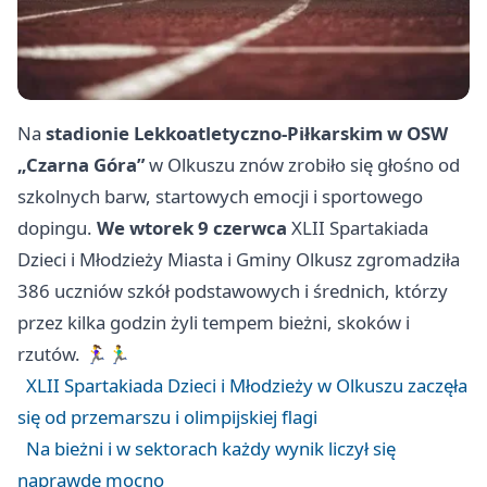
Na
stadionie Lekkoatletyczno-Piłkarskim w OSW
„Czarna Góra”
w Olkuszu znów zrobiło się głośno od
szkolnych barw, startowych emocji i sportowego
dopingu.
We wtorek 9 czerwca
XLII Spartakiada
Dzieci i Młodzieży Miasta i Gminy Olkusz zgromadziła
386 uczniów szkół podstawowych i średnich, którzy
przez kilka godzin żyli tempem bieżni, skoków i
rzutów. 🏃‍♀️🏃‍♂️
XLII Spartakiada Dzieci i Młodzieży w Olkuszu zaczęła
się od przemarszu i olimpijskiej flagi
Na bieżni i w sektorach każdy wynik liczył się
naprawdę mocno