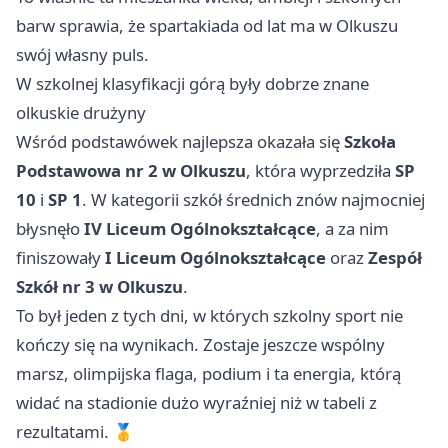
barw sprawia, że spartakiada od lat ma w Olkuszu
swój własny puls.
W szkolnej klasyfikacji górą były dobrze znane
olkuskie drużyny
Wśród podstawówek najlepsza okazała się
Szkoła
Podstawowa nr 2 w Olkuszu
, która wyprzedziła
SP
10
i
SP 1
. W kategorii szkół średnich znów najmocniej
błysnęło
IV Liceum Ogólnokształcące
, a za nim
finiszowały
I Liceum Ogólnokształcące
oraz
Zespół
Szkół nr 3 w Olkuszu
.
To był jeden z tych dni, w których szkolny sport nie
kończy się na wynikach. Zostaje jeszcze wspólny
marsz, olimpijska flaga, podium i ta energia, którą
widać na stadionie dużo wyraźniej niż w tabeli z
rezultatami. 🥇