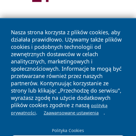
Nasza strona korzysta z plików cookies, aby
działała prawidłowo. Używamy także plików
cookies i podobnych technologii od
zewnętrznych dostawców w celach
Copyright © 2026 olkuszonline.pl Wszystkie prawa
analitycznych, marketingowych i
zastrzeżone.
społecznościowych. Informacje te mogą być
przetwarzane również przez naszych
partnerów. Kontynuując korzystanie ze
Polityka
Polityka
News
Autorzy
strony lub klikając „Przechodzę do serwisu",
Prywatności
Cookies
wyrażasz zgodę na użycie dodatkowych
plików cookies zgodnie z naszą
polityką
.
.
prywatności
Zaawansowane ustawienia
Polityka Cookies