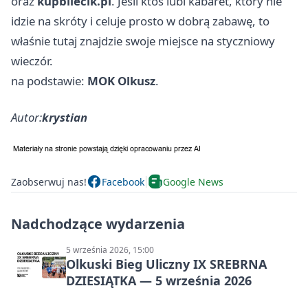
oraz
kupbilecik.pl
. Jeśli ktoś lubi kabaret, który nie
idzie na skróty i celuje prosto w dobrą zabawę, to
właśnie tutaj znajdzie swoje miejsce na styczniowy
wieczór.
na podstawie:
MOK Olkusz
.
Autor:
krystian
Zaobserwuj nas!
Facebook
Google News
Nadchodzące wydarzenia
5 września 2026, 15:00
Olkuski Bieg Uliczny IX SREBRNA
DZIESIĄTKA — 5 września 2026