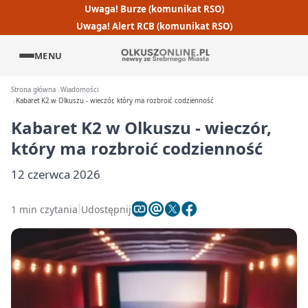
Uwaga! Burze (komunikat RSO)
Uwaga! Alert RCB (komunikat RSO)
MENU
Strona główna
Wiadomości
Kabaret K2 w Olkuszu - wieczór, który ma rozbroić codzienność
Kabaret K2 w Olkuszu - wieczór,
który ma rozbroić codzienność
12 czerwca 2026
1 min czytania
Udostępnij