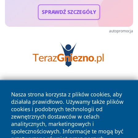
SPRAWDŹ SZCZEGÓŁY
autopromocja
Nasza strona korzysta z plików cookies, aby
działała prawidłowo. Używamy także plików
cookies i podobnych technologii od
zewnętrznych dostawców w celach
Copyright © 2026 olkuszonline.pl Wszystkie prawa
analitycznych, marketingowych i
zastrzeżone.
społecznościowych. Informacje te mogą być