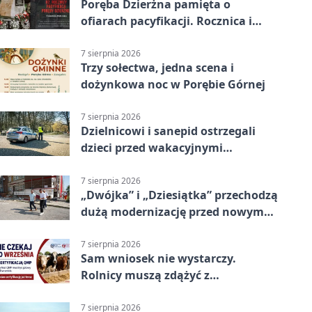
Poręba Dzierżna pamięta o
ofiarach pacyfikacji. Rocznica i
program uroczystości
7 sierpnia 2026
Trzy sołectwa, jedna scena i
dożynkowa noc w Porębie Górnej
7 sierpnia 2026
Dzielnicowi i sanepid ostrzegali
dzieci przed wakacyjnymi
zagrożeniami
7 sierpnia 2026
„Dwójka” i „Dziesiątka” przechodzą
dużą modernizację przed nowym
rokiem
7 sierpnia 2026
Sam wniosek nie wystarczy.
Rolnicy muszą zdążyć z
certyfikatem QMP
7 sierpnia 2026