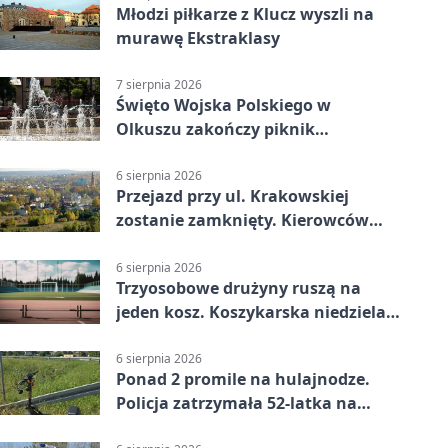
Młodzi piłkarze z Klucz wyszli na
murawę Ekstraklasy
7 sierpnia 2026
Święto Wojska Polskiego w
Olkuszu zakończy piknik
patriotyczny
6 sierpnia 2026
Przejazd przy ul. Krakowskiej
zostanie zamknięty. Kierowców
czeka objazd
6 sierpnia 2026
Trzyosobowe drużyny ruszą na
jeden kosz. Koszykarska niedziela
w Dolince
6 sierpnia 2026
Ponad 2 promile na hulajnodze.
Policja zatrzymała 52-latka na
DK94