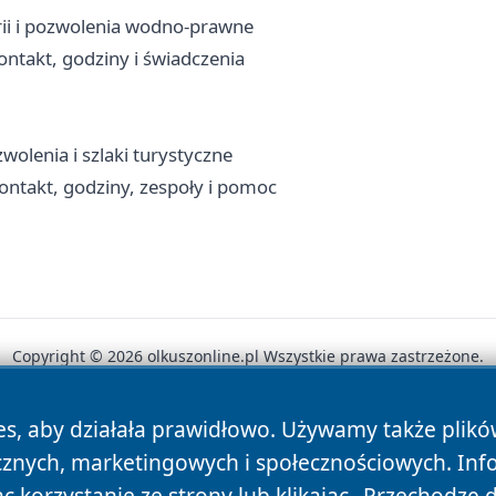
rii i pozwolenia wodno-prawne
ntakt, godziny i świadczenia
olenia i szlaki turystyczne
ntakt, godziny, zespoły i pomoc
Copyright © 2026 olkuszonline.pl Wszystkie prawa zastrzeżone.
es, aby działała prawidłowo. Używamy także plik
News
Autorzy
Polityka Prywatności
Polityka Cookie
cznych, marketingowych i społecznościowych. Inf
 korzystanie ze strony lub klikając „Przechodzę 