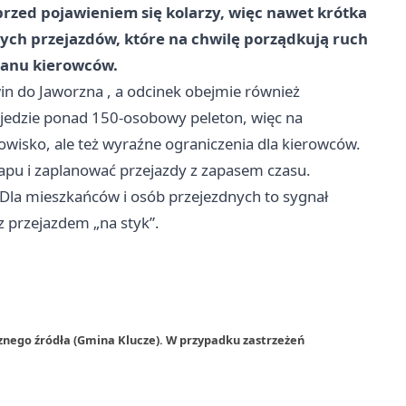
przed pojawieniem się kolarzy, więc nawet krótka
tych przejazdów, które na chwilę porządkują ruch
lanu kierowców.
win do
Jaworzna
, a odcinek obejmie również
jedzie ponad 150-osobowy peleton, więc na
owisko, ale też wyraźne ograniczenia dla kierowców.
apu i zaplanować przejazdy z zapasem czasu.
. Dla mieszkańców i osób przejezdnych to sygnał
e z przejazdem „na styk”.
znego źródła (Gmina Klucze). W przypadku zastrzeżeń