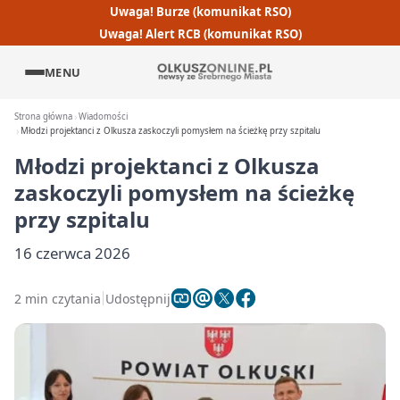
Uwaga! Burze (komunikat RSO)
Uwaga! Alert RCB (komunikat RSO)
MENU
Strona główna
Wiadomości
Młodzi projektanci z Olkusza zaskoczyli pomysłem na ścieżkę przy szpitalu
Młodzi projektanci z Olkusza
zaskoczyli pomysłem na ścieżkę
przy szpitalu
16 czerwca 2026
2 min czytania
Udostępnij