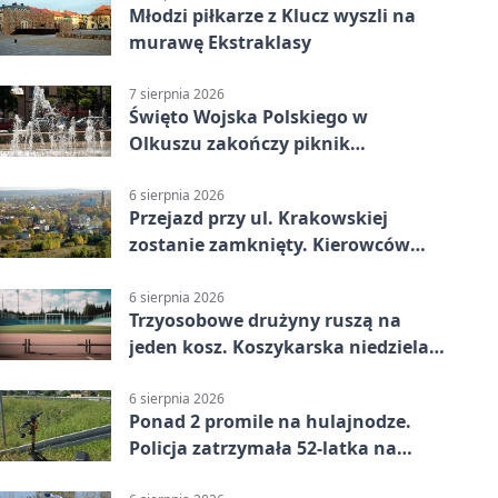
Młodzi piłkarze z Klucz wyszli na
murawę Ekstraklasy
7 sierpnia 2026
Święto Wojska Polskiego w
Olkuszu zakończy piknik
patriotyczny
6 sierpnia 2026
Przejazd przy ul. Krakowskiej
zostanie zamknięty. Kierowców
czeka objazd
6 sierpnia 2026
Trzyosobowe drużyny ruszą na
jeden kosz. Koszykarska niedziela
w Dolince
6 sierpnia 2026
Ponad 2 promile na hulajnodze.
Policja zatrzymała 52-latka na
DK94