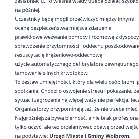
zasłabnięciu. To właśnie wtedy trzeba działać szybko
na później.
Uczestnicy będą mogli przećwiczyć między innymi:
ocenę bezpieczeństwa miejsca zdarzenia,
prawidłowe wezwanie pomocy i rozmowę z dyspoz
sprawdzenie przytomności i oddechu poszkodowan
resuscytację krążeniowo-oddechową,
użycie automatycznego defibrylatora zewnętrznego
tamowanie silnych krwotoków.
To zestaw umiejętności, który dla wielu osób brzmi p
spotkania. Chodzi o oswojenie stresu i pokazanie, 
sytuacji zagrożenia najwięcej waży nie perfekcja, l
Organizatorzy przypominają też, że nie trzeba mie
Najgroźniejsza bywa bierność, a nie brak profesjon
tylko uczyć, ale też przełamywać obawę przed wejści
na podstawie:
Urząd Miasta i Gminy Wolbrom
.