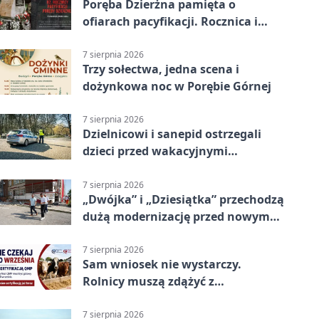
Poręba Dzierżna pamięta o
ofiarach pacyfikacji. Rocznica i
program uroczystości
7 sierpnia 2026
Trzy sołectwa, jedna scena i
dożynkowa noc w Porębie Górnej
7 sierpnia 2026
Dzielnicowi i sanepid ostrzegali
dzieci przed wakacyjnymi
zagrożeniami
7 sierpnia 2026
„Dwójka” i „Dziesiątka” przechodzą
dużą modernizację przed nowym
rokiem
7 sierpnia 2026
Sam wniosek nie wystarczy.
Rolnicy muszą zdążyć z
certyfikatem QMP
7 sierpnia 2026