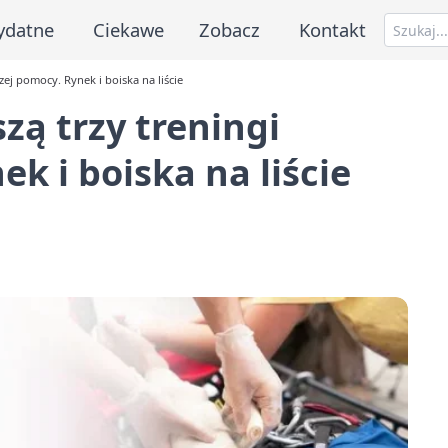
ydatne
Ciekawe
Zobacz
Kontakt
ej pomocy. Rynek i boiska na liście
ą trzy treningi
k i boiska na liście