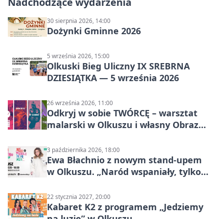
Nadchodzące wydarzenia
30 sierpnia 2026, 14:00
Dożynki Gminne 2026
5 września 2026, 15:00
Olkuski Bieg Uliczny IX SREBRNA
DZIESIĄTKA — 5 września 2026
26 września 2026, 11:00
Odkryj w sobie TWÓRCĘ – warsztat
malarski w Olkuszu i własny Obraz
Mocy
3 października 2026, 18:00
Ewa Błachnio z nowym stand-upem
w Olkuszu. „Naród wspaniały, tylko
ludzie…”
22 stycznia 2027, 20:00
Kabaret K2 z programem „Jedziemy
na luzie” w Olkuszu