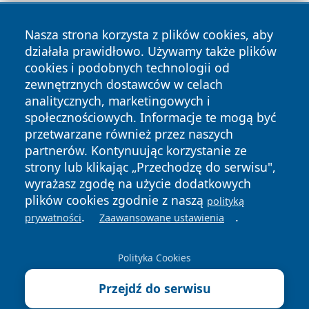
Nasza strona korzysta z plików cookies, aby
działała prawidłowo. Używamy także plików
cookies i podobnych technologii od
zewnętrznych dostawców w celach
Copyright © 2026 olkuszonline.pl Wszystkie prawa
analitycznych, marketingowych i
zastrzeżone.
społecznościowych. Informacje te mogą być
przetwarzane również przez naszych
partnerów. Kontynuując korzystanie ze
Polityka
Polityka
News
Autorzy
strony lub klikając „Przechodzę do serwisu",
Prywatności
Cookies
wyrażasz zgodę na użycie dodatkowych
plików cookies zgodnie z naszą
polityką
.
.
prywatności
Zaawansowane ustawienia
Polityka Cookies
Przejdź do serwisu