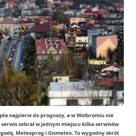
ąda najpierw do prognozy, a w Wolbromiu nie
i serwis zebrał w jednym miejscu kilka serwisów
godę, Meteoprog i Gismeteo. To wygodny skrót