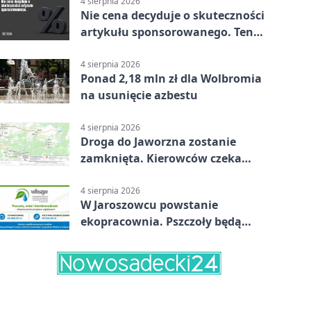
4 sierpnia 2026
Nie cena decyduje o skuteczności
artykułu sponsorowanego. Ten
błąd popełnia większość firm
4 sierpnia 2026
Ponad 2,18 mln zł dla Wolbromia
na usunięcie azbestu
4 sierpnia 2026
Droga do Jaworzna zostanie
zamknięta. Kierowców czeka
objazd
4 sierpnia 2026
W Jaroszowcu powstanie
ekopracownia. Pszczoły będą
częścią lekcji