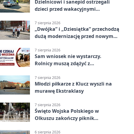
Dzielnicowi i sanepid ostrzegali
dzieci przed wakacyjnymi
zagrożeniami
7 sierpnia 2026
„Dwójka” i „Dziesiątka” przechodzą
dużą modernizację przed nowym
rokiem
7 sierpnia 2026
Sam wniosek nie wystarczy.
Rolnicy muszą zdążyć z
certyfikatem QMP
7 sierpnia 2026
Młodzi piłkarze z Klucz wyszli na
murawę Ekstraklasy
7 sierpnia 2026
Święto Wojska Polskiego w
Olkuszu zakończy piknik
patriotyczny
6 sierpnia 2026