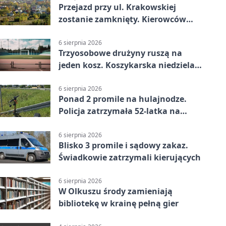
Przejazd przy ul. Krakowskiej
zostanie zamknięty. Kierowców
czeka objazd
6 sierpnia 2026
Trzyosobowe drużyny ruszą na
jeden kosz. Koszykarska niedziela
w Dolince
6 sierpnia 2026
Ponad 2 promile na hulajnodze.
Policja zatrzymała 52-latka na
DK94
6 sierpnia 2026
Blisko 3 promile i sądowy zakaz.
Świadkowie zatrzymali kierujących
6 sierpnia 2026
W Olkuszu środy zamieniają
bibliotekę w krainę pełną gier