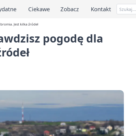
ydatne
Ciekawe
Zobacz
Kontakt
romia. Jest kilka źródeł
awdzisz pogodę dla
źródeł