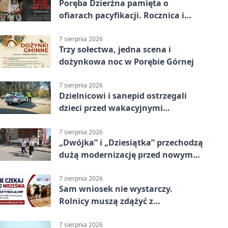
Poręba Dzierżna pamięta o
ofiarach pacyfikacji. Rocznica i
program uroczystości
7 sierpnia 2026
Trzy sołectwa, jedna scena i
dożynkowa noc w Porębie Górnej
7 sierpnia 2026
Dzielnicowi i sanepid ostrzegali
dzieci przed wakacyjnymi
zagrożeniami
7 sierpnia 2026
„Dwójka” i „Dziesiątka” przechodzą
dużą modernizację przed nowym
rokiem
7 sierpnia 2026
Sam wniosek nie wystarczy.
Rolnicy muszą zdążyć z
certyfikatem QMP
7 sierpnia 2026