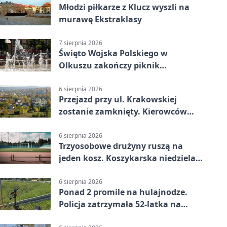
Młodzi piłkarze z Klucz wyszli na
murawę Ekstraklasy
7 sierpnia 2026
Święto Wojska Polskiego w
Olkuszu zakończy piknik
patriotyczny
6 sierpnia 2026
Przejazd przy ul. Krakowskiej
zostanie zamknięty. Kierowców
czeka objazd
6 sierpnia 2026
Trzyosobowe drużyny ruszą na
jeden kosz. Koszykarska niedziela
w Dolince
6 sierpnia 2026
Ponad 2 promile na hulajnodze.
Policja zatrzymała 52-latka na
DK94