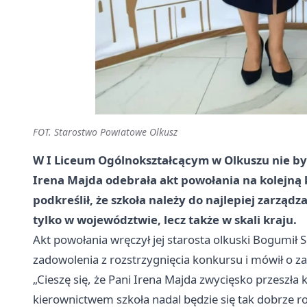
FOT. Starostwo Powiatowe Olkusz
W I Liceum Ogólnokształcącym w Olkuszu nie było 
Irena Majda odebrała akt powołania na kolejną 
podkreślił, że szkoła należy do najlepiej zarządz
tylko w województwie, lecz także w skali kraju.
Akt powołania wręczył jej starosta olkuski Bogumił 
zadowolenia z rozstrzygnięcia konkursu i mówił o z
„Cieszę się, że Pani Irena Majda zwycięsko przeszł
kierownictwem szkoła nadal będzie się tak dobrze ro