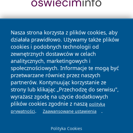
Nasza strona korzysta z plików cookies, aby
działała prawidłowo. Używamy także plików
cookies i podobnych technologii od
zewnętrznych dostawców w celach
Copyright © 2026 olkuszonline.pl Wszystkie prawa
analitycznych, marketingowych i
zastrzeżone.
społecznościowych. Informacje te mogą być
przetwarzane również przez naszych
partnerów. Kontynuując korzystanie ze
Polityka
Polityka
News
Autorzy
strony lub klikając „Przechodzę do serwisu",
Prywatności
Cookies
wyrażasz zgodę na użycie dodatkowych
plików cookies zgodnie z naszą
polityką
.
.
prywatności
Zaawansowane ustawienia
Polityka Cookies