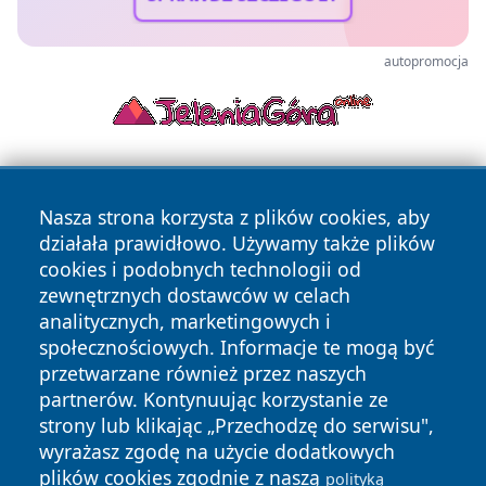
autopromocja
Nasza strona korzysta z plików cookies, aby
działała prawidłowo. Używamy także plików
cookies i podobnych technologii od
zewnętrznych dostawców w celach
Copyright © 2026 olkuszonline.pl Wszystkie prawa
analitycznych, marketingowych i
zastrzeżone.
społecznościowych. Informacje te mogą być
przetwarzane również przez naszych
partnerów. Kontynuując korzystanie ze
Polityka
Polityka
News
Autorzy
strony lub klikając „Przechodzę do serwisu",
Prywatności
Cookies
wyrażasz zgodę na użycie dodatkowych
plików cookies zgodnie z naszą
polityką