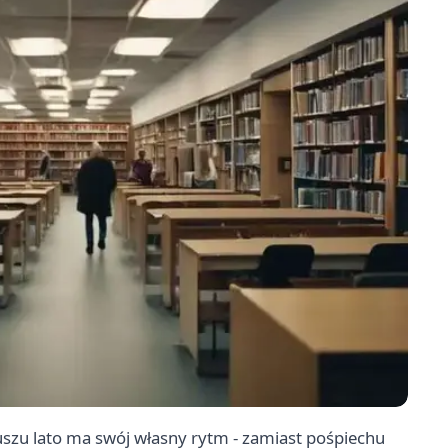
kuszu lato ma swój własny rytm - zamiast pośpiechu