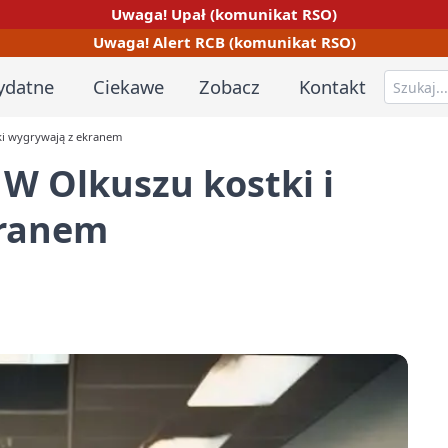
Uwaga! Upał (komunikat RSO)
Uwaga! Alert RCB (komunikat RSO)
ydatne
Ciekawe
Zobacz
Kontakt
cki wygrywają z ekranem
 W Olkuszu kostki i
kranem