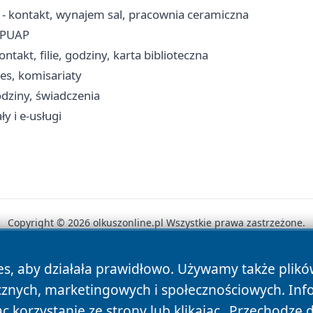
 - kontakt, wynajem sal, pracownia ceramiczna
 ePUAP
ntakt, filie, godziny, karta biblioteczna
es, komisariaty
dziny, świadczenia
y i e-usługi
Copyright © 2026 olkuszonline.pl Wszystkie prawa zastrzeżone.
es, aby działała prawidłowo. Używamy także plik
News
Autorzy
Polityka Prywatności
Polityka Cookie
cznych, marketingowych i społecznościowych. Inf
 korzystanie ze strony lub klikając „Przechodzę 