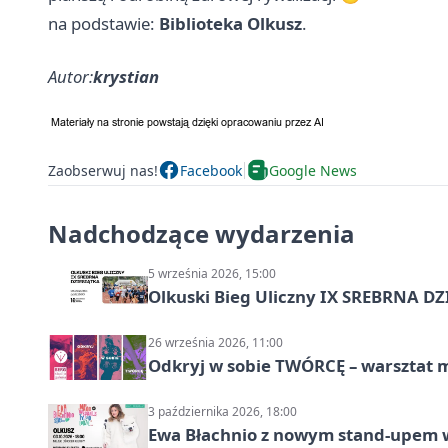
na podstawie:
Biblioteka Olkusz
.
Autor:
krystian
Zaobserwuj nas!
Facebook
Google News
Nadchodzące wydarzenia
5 września 2026, 15:00
Olkuski Bieg Uliczny IX SREBRNA D
26 września 2026, 11:00
Odkryj w sobie TWÓRCĘ – warsztat m
3 października 2026, 18:00
Ewa Błachnio z nowym stand-upem w