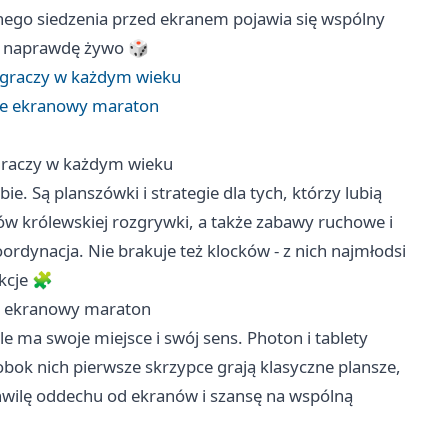
tnego siedzenia przed ekranem pojawia się wspólny
ię naprawdę żywo 🎲
ga graczy w każdym wieku
nie ekranowy maraton
a graczy w każdym wieku
bie. Są planszówki i strategie dla tych, którzy lubią
ów królewskiej rozgrywki, a także zabawy ruchowe i
koordynacja. Nie brakuje też klocków - z nich najmłodsi
kcje 🧩
ie ekranowy maraton
le ma swoje miejsce i swój sens. Photon i tablety
obok nich pierwsze skrzypce grają klasyczne plansze,
 chwilę oddechu od ekranów i szansę na wspólną