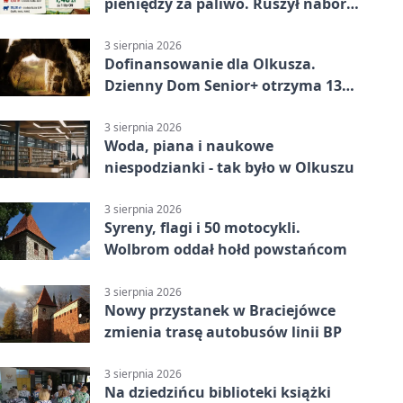
pieniędzy za paliwo. Ruszył nabór
wniosków
3 sierpnia 2026
Dofinansowanie dla Olkusza.
Dzienny Dom Senior+ otrzyma 134
tysiące złotych
3 sierpnia 2026
Woda, piana i naukowe
niespodzianki - tak było w Olkuszu
3 sierpnia 2026
Syreny, flagi i 50 motocykli.
Wolbrom oddał hołd powstańcom
3 sierpnia 2026
Nowy przystanek w Braciejówce
zmienia trasę autobusów linii BP
3 sierpnia 2026
Na dziedzińcu biblioteki książki