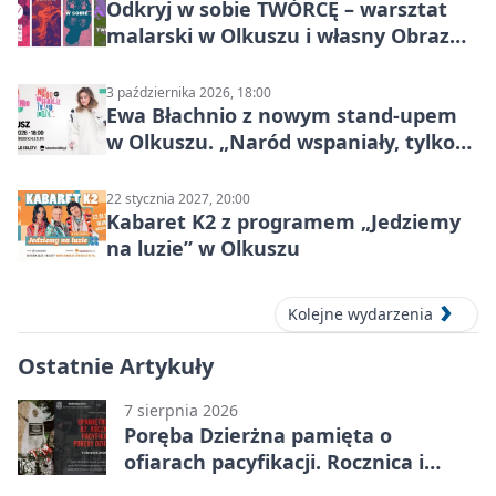
Odkryj w sobie TWÓRCĘ – warsztat
malarski w Olkuszu i własny Obraz
Mocy
3 października 2026, 18:00
Ewa Błachnio z nowym stand-upem
w Olkuszu. „Naród wspaniały, tylko
ludzie…”
22 stycznia 2027, 20:00
Kabaret K2 z programem „Jedziemy
na luzie” w Olkuszu
Kolejne wydarzenia
Ostatnie Artykuły
7 sierpnia 2026
Poręba Dzierżna pamięta o
ofiarach pacyfikacji. Rocznica i
program uroczystości