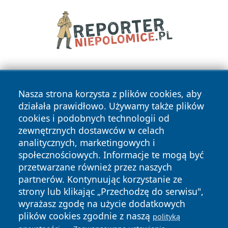
Nasza strona korzysta z plików cookies, aby
działała prawidłowo. Używamy także plików
cookies i podobnych technologii od
zewnętrznych dostawców w celach
Copyright © 2026 olkuszonline.pl Wszystkie prawa
analitycznych, marketingowych i
zastrzeżone.
społecznościowych. Informacje te mogą być
przetwarzane również przez naszych
partnerów. Kontynuując korzystanie ze
Polityka
Polityka
News
Autorzy
strony lub klikając „Przechodzę do serwisu",
Prywatności
Cookies
wyrażasz zgodę na użycie dodatkowych
plików cookies zgodnie z naszą
polityką