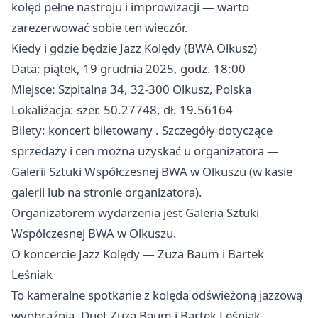
kolęd pełne nastroju i improwizacji — warto
zarezerwować sobie ten wieczór.
Kiedy i gdzie będzie Jazz Kolędy (BWA Olkusz)
Data: piątek, 19 grudnia 2025, godz. 18:00
Miejsce: Szpitalna 34, 32-300 Olkusz, Polska
Lokalizacja: szer. 50.27748, dł. 19.56164
Bilety: koncert biletowany . Szczegóły dotyczące
sprzedaży i cen można uzyskać u organizatora —
Galerii Sztuki Współczesnej BWA w Olkuszu (w kasie
galerii lub na stronie organizatora).
Organizatorem wydarzenia jest Galeria Sztuki
Współczesnej BWA w Olkuszu.
O koncercie Jazz Kolędy — Zuza Baum i Bartek
Leśniak
To kameralne spotkanie z kolędą odświeżoną jazzową
wyobraźnią. Duet Zuza Baum i Bartek Leśniak