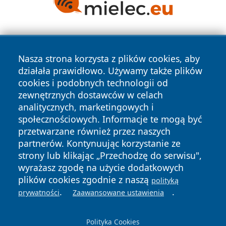
Nasza strona korzysta z plików cookies, aby
działała prawidłowo. Używamy także plików
cookies i podobnych technologii od
zewnętrznych dostawców w celach
Copyright © 2026 olkuszonline.pl Wszystkie prawa
analitycznych, marketingowych i
zastrzeżone.
społecznościowych. Informacje te mogą być
przetwarzane również przez naszych
partnerów. Kontynuując korzystanie ze
Polityka
Polityka
News
Autorzy
strony lub klikając „Przechodzę do serwisu",
Prywatności
Cookies
wyrażasz zgodę na użycie dodatkowych
plików cookies zgodnie z naszą
polityką
.
.
prywatności
Zaawansowane ustawienia
Polityka Cookies