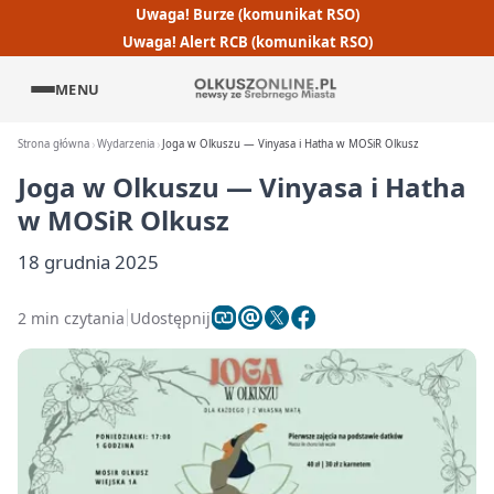
Uwaga! Burze (komunikat RSO)
Uwaga! Alert RCB (komunikat RSO)
MENU
Strona główna
Wydarzenia
Joga w Olkuszu — Vinyasa i Hatha w MOSiR Olkusz
Joga w Olkuszu — Vinyasa i Hatha
w MOSiR Olkusz
18 grudnia 2025
2 min czytania
Udostępnij