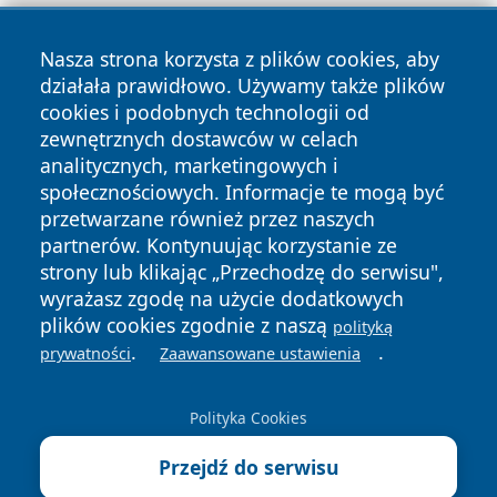
Nasza strona korzysta z plików cookies, aby
działała prawidłowo. Używamy także plików
cookies i podobnych technologii od
zewnętrznych dostawców w celach
Copyright © 2026 olkuszonline.pl Wszystkie prawa
analitycznych, marketingowych i
zastrzeżone.
społecznościowych. Informacje te mogą być
przetwarzane również przez naszych
partnerów. Kontynuując korzystanie ze
Polityka
Polityka
News
Autorzy
strony lub klikając „Przechodzę do serwisu",
Prywatności
Cookies
wyrażasz zgodę na użycie dodatkowych
plików cookies zgodnie z naszą
polityką
.
.
prywatności
Zaawansowane ustawienia
Polityka Cookies
Przejdź do serwisu