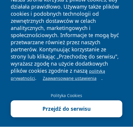
działała prawidłowo. Używamy także plików
cookies i podobnych technologii od
zewnętrznych dostawców w celach
analitycznych, marketingowych i
społecznościowych. Informacje te mogą być
przetwarzane również przez naszych
Copyright © 2026 olkuszonline.pl Wszystkie prawa
partnerów. Kontynuując korzystanie ze
zastrzeżone.
strony lub klikając „Przechodzę do serwisu",
wyrażasz zgodę na użycie dodatkowych
plików cookies zgodnie z naszą
Polityka
Polityka
polityką
News
Autorzy
.
.
Prywatności
Cookies
prywatności
Zaawansowane ustawienia
Polityka Cookies
Przejdź do serwisu