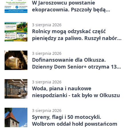
W Jaroszowcu powstanie
ekopracownia. Pszczoły będą
częścią lekcji
3 sierpnia 2026
Rolnicy mogą odzyskać część
pieniędzy za paliwo. Ruszył nabór
wniosków
3 sierpnia 2026
Dofinansowanie dla Olkusza.
Dzienny Dom Senior+ otrzyma 134
tysiące złotych
3 sierpnia 2026
Woda, piana i naukowe
niespodzianki - tak było w Olkuszu
3 sierpnia 2026
Syreny, flagi i 50 motocykli.
Wolbrom oddał hołd powstańcom