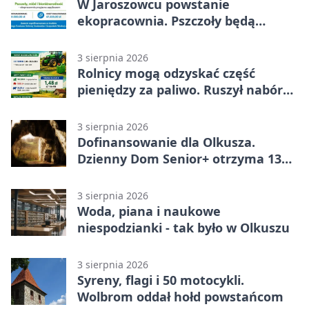
W Jaroszowcu powstanie
ekopracownia. Pszczoły będą
częścią lekcji
3 sierpnia 2026
Rolnicy mogą odzyskać część
pieniędzy za paliwo. Ruszył nabór
wniosków
3 sierpnia 2026
Dofinansowanie dla Olkusza.
Dzienny Dom Senior+ otrzyma 134
tysiące złotych
3 sierpnia 2026
Woda, piana i naukowe
niespodzianki - tak było w Olkuszu
3 sierpnia 2026
Syreny, flagi i 50 motocykli.
Wolbrom oddał hołd powstańcom