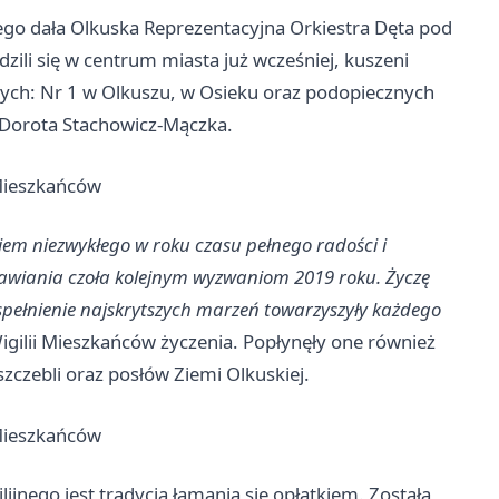
nego dała Olkuska Reprezentacyjna Orkiestra Dęta pod
ili się w centrum miasta już wcześniej, kuszeni
ch: Nr 1 w Olkuszu, w Osieku oraz podopiecznych
Dorota Stachowicz-Mączka.
iem niezwykłego w roku czasu pełnego radości i
 stawiania czoła kolejnym wyzwaniom 2019 roku. Życzę
spełnienie najskrytszych marzeń towarzyszyły każdego
gilii Mieszkańców życzenia. Popłynęły one również
czebli oraz posłów Ziemi Olkuskiej.
nego jest tradycja łamania się opłatkiem. Została