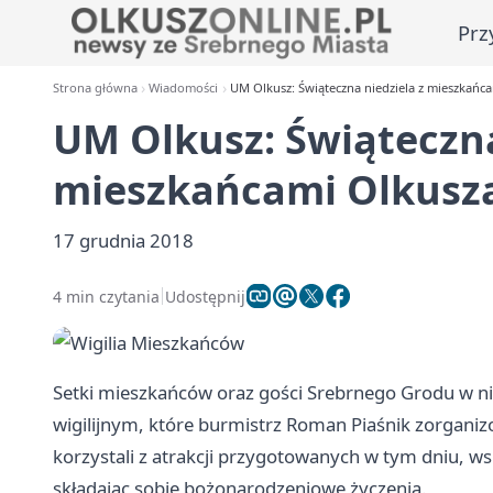
Prz
Strona główna
Wiadomości
UM Olkusz: Świąteczna niedziela z mieszkańc
UM Olkusz: Świąteczna
mieszkańcami Olkusz
17 grudnia 2018
4 min czytania
Udostępnij
Setki mieszkańców oraz gości Srebrnego Grodu w nie
wigilijnym, które burmistrz Roman Piaśnik zorgani
korzystali z atrakcji przygotowanych w tym dniu, wspó
składając sobie bożonarodzeniowe życzenia.