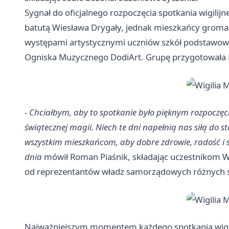
Sygnał do oficjalnego rozpoczęcia spotkania wigilij
batutą Wiesława Drygały, jednak mieszkańcy gromadz
występami artystycznymi uczniów szkół podstawowy
Ogniska Muzycznego DodiArt. Grupę przygotowała 
-
Chciałbym, aby to spotkanie było pięknym rozpoczęc
świątecznej magii. Niech te dni napełnią nas siłą do
wszystkim mieszkańcom, aby dobre zdrowie, radość i 
dnia
mówił Roman Piaśnik, składając uczestnikom Wi
od reprezentantów władz samorządowych różnych sz
Najważniejszym momentem każdego spotkania wigilij