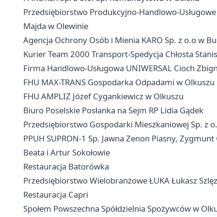
Przedsiębiorstwo Produkcyjno-Handlowo-Usługowe P
Majda w Olewinie
Agencja Ochrony Osób i Mienia KARO Sp. z o.o w B
Kurier Team 2000 Transport-Spedycja Chłosta Stani
Firma Handlowo-Usługowa UNIWERSAL Cioch Zbign
FHU MAX-TRANS Gospodarka Odpadami w Olkuszu
FHU AMPLIZ Józef Cygankiewicz w Olkuszu
Biuro Poselskie Posłanka na Sejm RP Lidia Gądek
Przedsiębiorstwo Gospodarki Mieszkaniowej Sp. z o
PPUH SUPRON-1 Sp. Jawna Zenon Piasny, Zygmunt 
Beata i Artur Sokołowie
Restauracja Batorówka
Przedsiębiorstwo Wielobranżowe ŁUKA Łukasz Szlę
Restauracja Capri
Społem Powszechna Spółdzielnia Spożywców w Olk