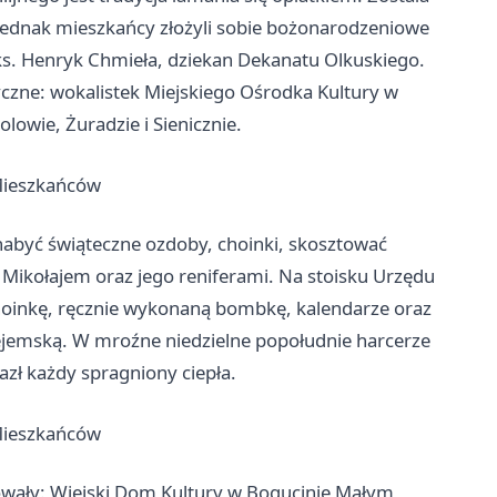
ednak mieszkańcy złożyli sobie bożonarodzeniowe
ks. Henryk Chmieła, dziekan Dekanatu Olkuskiego.
czne: wokalistek Miejskiego Ośrodka Kultury w
owie, Żuradzie i Sienicznie.
nabyć świąteczne ozdoby, choinki, skosztować
. Mikołajem oraz jego reniferami. Na stoisku Urzędu
oinkę, ręcznie wykonaną bombkę, kalendarze oraz
lejemską. W mroźne niedzielne popołudnie harcerze
lazł każdy spragniony ciepła.
wały: Wiejski Dom Kultury w Bogucinie Małym,