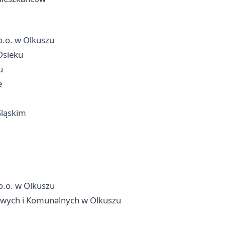
o.o. w Olkuszu
Osieku
u
e
Śląskim
o.o. w Olkuszu
owych i Komunalnych w Olkuszu