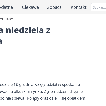
ydatne
Ciekawe
Zobacz
Kontakt
ami Olkusza
 niedziela z
a
dzielę 16 grudnia wzięły udział w spotkaniu
zował na olkuskim rynku. Zgromadzeni chętnie
lnie śpiewali kolędy oraz dzielili się opłatkiem