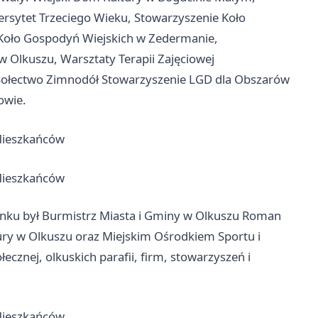
ersytet Trzeciego Wieku, Stowarzyszenie Koło
Koło Gospodyń Wiejskich w Zedermanie,
Olkuszu, Warsztaty Terapii Zajęciowej
Sołectwo Zimnodół Stowarzyszenie LGD dla Obszarów
owie.
ynku był Burmistrz Miasta i Gminy w Olkuszu Roman
ury w Olkuszu oraz Miejskim Ośrodkiem Sportu i
cznej, olkuskich parafii, firm, stowarzyszeń i