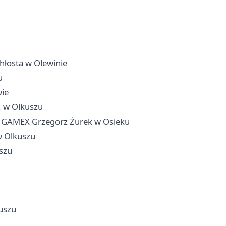
osta w Olewinie
u
ie
. w Olkuszu
 GAMEX Grzegorz Żurek w Osieku
w Olkuszu
szu
uszu