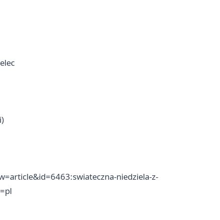
elec
)
=article&id=6463:swiateczna-niedziela-z-
=pl