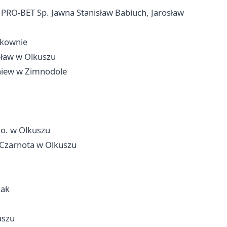
RO-BET Sp. Jawna Stanisław Babiuch, Jarosław
ukownie
sław w Olkuszu
iew w Zimnodole
.o. w Olkuszu
Czarnota w Olkuszu
zak
uszu