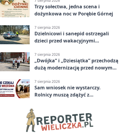
7 sierpnia 2026
Trzy sołectwa, jedna scena i
dożynkowa noc w Porębie Górnej
7 sierpnia 2026
Dzielnicowi i sanepid ostrzegali
dzieci przed wakacyjnymi
zagrożeniami
7 sierpnia 2026
„Dwójka” i „Dziesiątka” przechodzą
dużą modernizację przed nowym
rokiem
7 sierpnia 2026
Sam wniosek nie wystarczy.
Rolnicy muszą zdążyć z
certyfikatem QMP