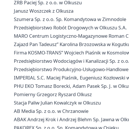
ZRB Paciej Sp. z o.o. w Olkuszu
Janusz Woszczek z Olkusza
Szumera Sp. z o.o. Sp. Komandytowa w Zimnodole
Przedsiębiorstwo Robót Drogowych w Olkuszu S.A.
MARO Centrum Logistyczno-Magazynowe Roman Chł
Zajazd Pan Tadeusz” Karolina Brzozowska w Kogutk
Firma KOSMO-TRANS” Wojciech Piaśnik w Kosmolow
Przedsiębiorstwo Wodociągów i Kanalizacji Sp. z o.o
Przedsiębiorstwo Produkcyjno-Usługowo-Handlowe
IMPERIAL S.C. Maciej Piaśnik, Eugeniusz Kozłowski 
PHU EKO Tomasz Borecki, Adam Pasek Sp. J. w Olku
Pomierny Grzegorz Ryszard Olkusz
Stacja Paliw Julian Kowalczyk w Olkuszu
AB Media Sp. z o.o. w Chrzanowie
ABAK Andrzej Krok i Andrzej Blehm Sp. Jawna w Olk
PAKOREX Sp. z o.o. Sp. Komandytowa w Osieku