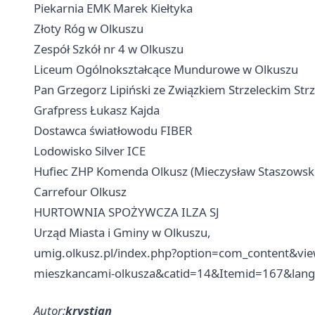
Piekarnia EMK Marek Kiełtyka
Złoty Róg w Olkuszu
Zespół Szkół nr 4 w Olkuszu
Liceum Ogólnokształcące Mundurowe w Olkuszu
Pan Grzegorz Lipiński ze Związkiem Strzeleckim Strz
Grafpress Łukasz Kajda
Dostawca światłowodu FIBER
Lodowisko Silver ICE
Hufiec ZHP Komenda
Olkusz
(Mieczysław Staszowski
Carrefour Olkusz
HURTOWNIA SPOŻYWCZA ILZA SJ
Urząd Miasta i Gminy w Olkuszu,
umig.olkusz.pl/index.php?option=com_content&view
mieszkancami-olkusza&catid=14&Itemid=167&lang
Autor:
krystian