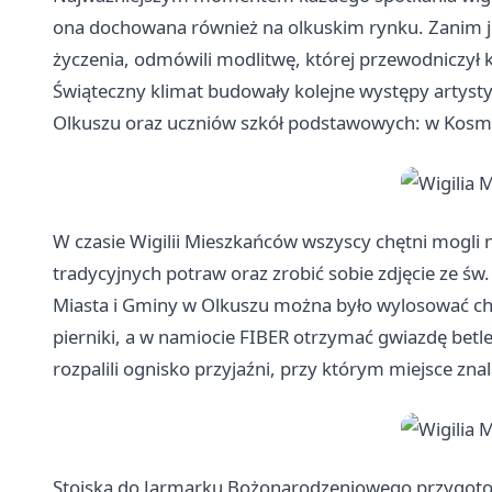
ona dochowana również na olkuskim rynku. Zanim j
życzenia, odmówili modlitwę, której przewodniczył 
Świąteczny klimat budowały kolejne występy artysty
Olkuszu oraz uczniów szkół podstawowych: w Kosmol
W czasie Wigilii Mieszkańców wszyscy chętni mogli 
tradycyjnych potraw oraz zrobić sobie zdjęcie ze św
Miasta i Gminy w Olkuszu można było wylosować ch
pierniki, a w namiocie FIBER otrzymać gwiazdę bet
rozpalili ognisko przyjaźni, przy którym miejsce zna
Stoiska do Jarmarku Bożonarodzeniowego przygoto