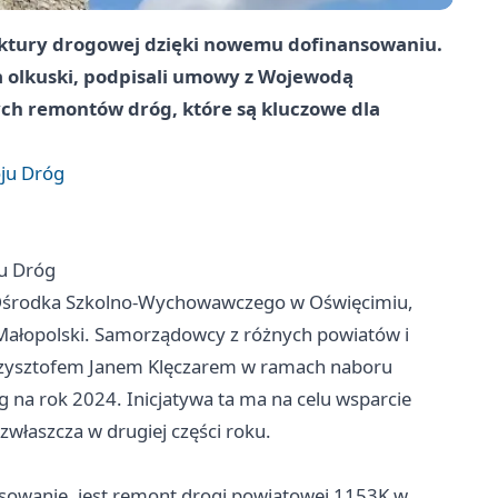
uktury drogowej dzięki nowemu dofinansowaniu.
 olkuski, podpisali umowy z Wojewodą
ych remontów dróg, które są kluczowe dla
ju Dróg
u Dróg
o Ośrodka Szkolno-Wychowawczego w Oświęcimiu,
 Małopolski. Samorządowcy z różnych powiatów i
zysztofem Janem Klęczarem w ramach naboru
na rok 2024. Inicjatywa ta ma na celu wsparcie
zwłaszcza w drugiej części roku.
nsowanie, jest remont drogi powiatowej 1153K w