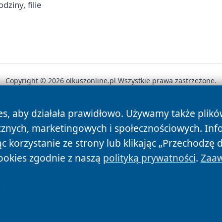
ziny, filie
Copyright © 2026 olkuszonline.pl Wszystkie prawa zastrzeżone.
es, aby działała prawidłowo. Używamy także plik
News
Autorzy
Polityka Prywatności
Polityka Cookie
cznych, marketingowych i społecznościowych. Inf
 korzystanie ze strony lub klikając „Przechodzę 
ookies zgodnie z naszą
polityką prywatności
.
Zaaw