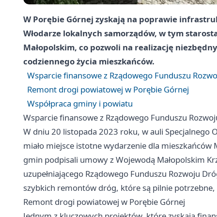
W Porębie Górnej zyskają na poprawie infrastr
Włodarze lokalnych samorządów, w tym starosta
Małopolskim, co pozwoli na realizację niezbędn
codziennego życia mieszkańców.
Wsparcie finansowe z Rządowego Funduszu Rozwo
Remont drogi powiatowej w Porębie Górnej
Współpraca gminy i powiatu
Wsparcie finansowe z Rządowego Funduszu Rozwoj
W dniu 20 listopada 2023 roku, w auli Specjalneg
miało miejsce istotne wydarzenie dla mieszkańców
gmin podpisali umowy z Wojewodą Małopolskim Kr
uzupełniającego Rządowego Funduszu Rozwoju Dróg 
szybkich remontów dróg, które są pilnie potrzebne, 
Remont drogi powiatowej w Porębie Górnej
Jednym z kluczowych projektów, które zyskają fina