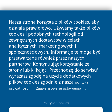
Nasza strona korzysta z plików cookies, aby
działała prawidłowo. Używamy także plików
cookies i podobnych technologii od
zewnętrznych dostawców w celach
Copyright © 2026 olkuszonline.pl Wszystkie prawa
analitycznych, marketingowych i
zastrzeżone.
społecznościowych. Informacje te mogą być
przetwarzane również przez naszych
partnerów. Kontynuując korzystanie ze
Polityka
Polityka
News
Autorzy
strony lub klikając „Przechodzę do serwisu",
Prywatności
Cookies
wyrażasz zgodę na użycie dodatkowych
plików cookies zgodnie z naszą
polityką
.
.
prywatności
Zaawansowane ustawienia
Polityka Cookies