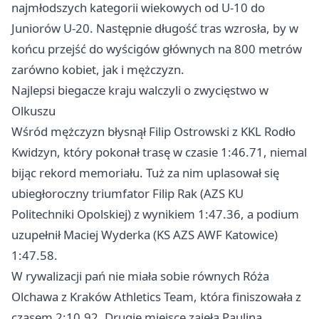
najmłodszych kategorii wiekowych od U-10 do
Juniorów U-20. Następnie długość tras wzrosła, by w
końcu przejść do wyścigów głównych na 800 metrów
zarówno kobiet, jak i mężczyzn.
Najlepsi biegacze kraju walczyli o zwycięstwo w
Olkuszu
Wśród mężczyzn błysnął Filip Ostrowski z KKL Rodło
Kwidzyn, który pokonał trasę w czasie 1:46.71, niemal
bijąc rekord memoriału. Tuż za nim uplasował się
ubiegłoroczny triumfator Filip Rak (AZS KU
Politechniki Opolskiej) z wynikiem 1:47.36, a podium
uzupełnił Maciej Wyderka (KS AZS AWF Katowice)
1:47.58.
W rywalizacji pań nie miała sobie równych Róża
Olchawa z
Kraków
Athletics Team, która finiszowała z
czasem 2:10.92. Drugie miejsce zajęła Paulina