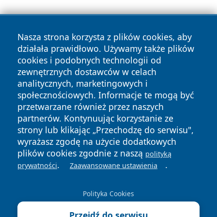
Nasza strona korzysta z plików cookies, aby
działała prawidłowo. Używamy także plików
cookies i podobnych technologii od
zewnętrznych dostawców w celach
Copyright © 2026 olkuszonline.pl Wszystkie prawa
analitycznych, marketingowych i
zastrzeżone.
społecznościowych. Informacje te mogą być
przetwarzane również przez naszych
partnerów. Kontynuując korzystanie ze
Polityka
Polityka
News
Autorzy
strony lub klikając „Przechodzę do serwisu",
Prywatności
Cookies
wyrażasz zgodę na użycie dodatkowych
plików cookies zgodnie z naszą
polityką
.
.
prywatności
Zaawansowane ustawienia
Polityka Cookies
Przejdź do serwisu