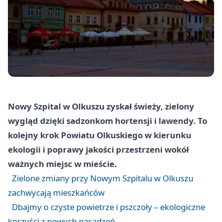
Nowy Szpital w Olkuszu zyskał świeży, zielony
wygląd dzięki sadzonkom hortensji i lawendy. To
kolejny krok Powiatu Olkuskiego w kierunku
ekologii i poprawy jakości przestrzeni wokół
ważnych miejsc w mieście.
Zielone zmiany przy Nowym Szpitalu w Olkuszu
zachwycają mieszkańców
Dbajmy o czyste powietrze i pszczoły – ekologiczne
korzyści z nowych nasadzeń