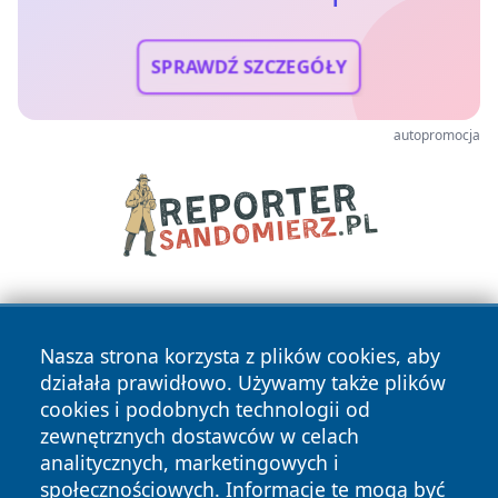
SPRAWDŹ SZCZEGÓŁY
autopromocja
Nasza strona korzysta z plików cookies, aby
działała prawidłowo. Używamy także plików
cookies i podobnych technologii od
zewnętrznych dostawców w celach
Copyright © 2026 olkuszonline.pl Wszystkie prawa
analitycznych, marketingowych i
zastrzeżone.
społecznościowych. Informacje te mogą być