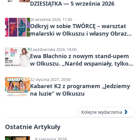
DZIESIĄTKA — 5 września 2026
26 września 2026, 11:00
Odkryj w sobie TWÓRCĘ – warsztat
malarski w Olkuszu i własny Obraz
Mocy
3 października 2026, 18:00
Ewa Błachnio z nowym stand-upem
w Olkuszu. „Naród wspaniały, tylko
ludzie…”
22 stycznia 2027, 20:00
Kabaret K2 z programem „Jedziemy
na luzie” w Olkuszu
Kolejne wydarzenia
Ostatnie Artykuły
8 sierpnia 2026