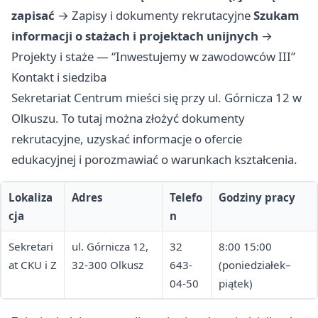
zapisać
→
Zapisy i dokumenty rekrutacyjne
Szukam
informacji o stażach i projektach unijnych
→
Projekty i staże — “Inwestujemy w zawodowców III”
Kontakt i siedziba
Sekretariat Centrum mieści się przy ul. Górnicza 12 w
Olkuszu. To tutaj można złożyć dokumenty
rekrutacyjne, uzyskać informacje o ofercie
edukacyjnej i porozmawiać o warunkach kształcenia.
Lokaliza
Adres
Telefo
Godziny pracy
cja
n
Sekretari
ul. Górnicza 12,
32
8:00 15:00
at CKU i Z
32-300 Olkusz
643-
(poniedziałek–
04-50
piątek)