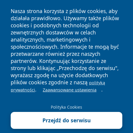
Nasza strona korzysta z plików cookies, aby
działała prawidłowo. Używamy także plików
cookies i podobnych technologii od
zewnętrznych dostawców w celach
analitycznych, marketingowych i
społecznościowych. Informacje te mogą być
przetwarzane również przez naszych
Copyright © 2026 olkuszonline.pl Wszystkie prawa
partnerów. Kontynuując korzystanie ze
zastrzeżone.
strony lub klikając „Przechodzę do serwisu",
wyrażasz zgodę na użycie dodatkowych
plików cookies zgodnie z naszą
polityką
Polityka
Polityka
.
.
News
Autorzy
prywatności
Zaawansowane ustawienia
Prywatności
Cookies
Polityka Cookies
Przejdź do serwisu