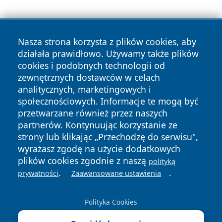
Nasza strona korzysta z plików cookies, aby
działała prawidłowo. Używamy także plików
cookies i podobnych technologii od
zewnętrznych dostawców w celach
Copyright © 2026 olkuszonline.pl Wszystkie prawa
analitycznych, marketingowych i
zastrzeżone.
społecznościowych. Informacje te mogą być
przetwarzane również przez naszych
partnerów. Kontynuując korzystanie ze
Polityka
Polityka
News
Autorzy
strony lub klikając „Przechodzę do serwisu",
Prywatności
Cookies
wyrażasz zgodę na użycie dodatkowych
plików cookies zgodnie z naszą
polityką
.
.
prywatności
Zaawansowane ustawienia
Polityka Cookies