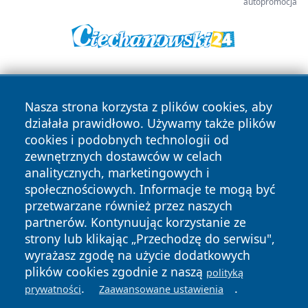
autopromocja
Nasza strona korzysta z plików cookies, aby
działała prawidłowo. Używamy także plików
cookies i podobnych technologii od
zewnętrznych dostawców w celach
Copyright © 2026 olkuszonline.pl Wszystkie prawa
analitycznych, marketingowych i
zastrzeżone.
społecznościowych. Informacje te mogą być
przetwarzane również przez naszych
partnerów. Kontynuując korzystanie ze
Polityka
Polityka
News
Autorzy
strony lub klikając „Przechodzę do serwisu",
Prywatności
Cookies
wyrażasz zgodę na użycie dodatkowych
plików cookies zgodnie z naszą
polityką
.
.
prywatności
Zaawansowane ustawienia