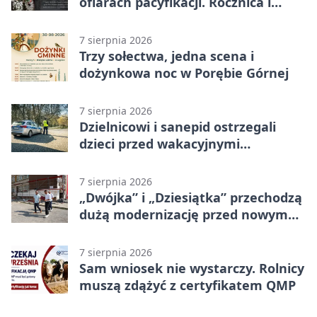
ofiarach pacyfikacji. Rocznica i
program uroczystości
7 sierpnia 2026
Trzy sołectwa, jedna scena i
dożynkowa noc w Porębie Górnej
7 sierpnia 2026
Dzielnicowi i sanepid ostrzegali
dzieci przed wakacyjnymi
zagrożeniami
7 sierpnia 2026
„Dwójka” i „Dziesiątka” przechodzą
dużą modernizację przed nowym
rokiem
7 sierpnia 2026
Sam wniosek nie wystarczy. Rolnicy
muszą zdążyć z certyfikatem QMP