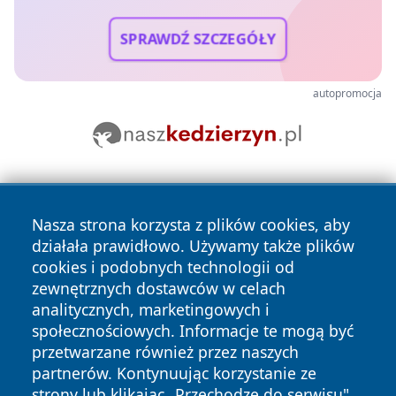
SPRAWDŹ SZCZEGÓŁY
autopromocja
Nasza strona korzysta z plików cookies, aby
działała prawidłowo. Używamy także plików
cookies i podobnych technologii od
zewnętrznych dostawców w celach
Copyright © 2026 olkuszonline.pl Wszystkie prawa
analitycznych, marketingowych i
zastrzeżone.
społecznościowych. Informacje te mogą być
przetwarzane również przez naszych
partnerów. Kontynuując korzystanie ze
Polityka
Polityka
News
Autorzy
strony lub klikając „Przechodzę do serwisu",
Prywatności
Cookies