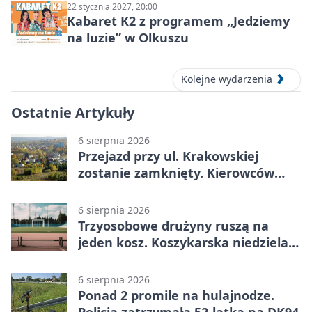
22 stycznia 2027, 20:00
Kabaret K2 z programem „Jedziemy
na luzie” w Olkuszu
Kolejne wydarzenia
Ostatnie Artykuły
6 sierpnia 2026
Przejazd przy ul. Krakowskiej
zostanie zamknięty. Kierowców
czeka objazd
6 sierpnia 2026
Trzyosobowe drużyny ruszą na
jeden kosz. Koszykarska niedziela
w Dolince
6 sierpnia 2026
Ponad 2 promile na hulajnodze.
Policja zatrzymała 52-latka na DK94