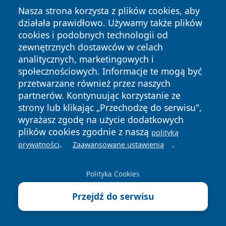
Nasza strona korzysta z plików cookies, aby
działała prawidłowo. Używamy także plików
cookies i podobnych technologii od
zewnętrznych dostawców w celach
analitycznych, marketingowych i
Copyright © 2026 olkuszonline.pl Wszystkie prawa
społecznościowych. Informacje te mogą być
zastrzeżone.
przetwarzane również przez naszych
partnerów. Kontynuując korzystanie ze
strony lub klikając „Przechodzę do serwisu",
Polityka
Polityka
News
Autorzy
wyrażasz zgodę na użycie dodatkowych
Prywatności
Cookies
plików cookies zgodnie z naszą
polityką
.
.
prywatności
Zaawansowane ustawienia
Polityka Cookies
Przejdź do serwisu