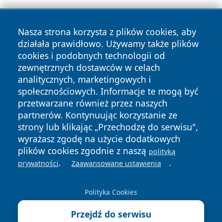
Nasza strona korzysta z plików cookies, aby
działała prawidłowo. Używamy także plików
cookies i podobnych technologii od
zewnętrznych dostawców w celach
Copyright © 2026 olkuszonline.pl Wszystkie prawa
analitycznych, marketingowych i
zastrzeżone.
społecznościowych. Informacje te mogą być
przetwarzane również przez naszych
partnerów. Kontynuując korzystanie ze
Polityka
Polityka
News
Autorzy
strony lub klikając „Przechodzę do serwisu",
Prywatności
Cookies
wyrażasz zgodę na użycie dodatkowych
plików cookies zgodnie z naszą
polityką
.
.
prywatności
Zaawansowane ustawienia
Polityka Cookies
Przejdź do serwisu