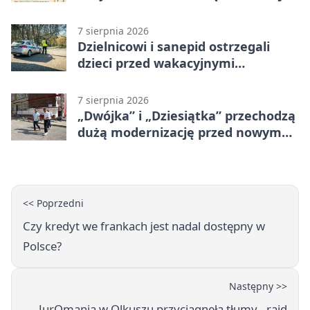
7 sierpnia 2026
Dzielnicowi i sanepid ostrzegali
dzieci przed wakacyjnymi
zagrożeniami
7 sierpnia 2026
„Dwójka” i „Dziesiątka” przechodzą
dużą modernizację przed nowym
rokiem
<< Poprzedni
Czy kredyt we frankach jest nadal dostępny w
Polsce?
Następny >>
JurOmania w Olkuszu przyciągnęła tłumy - rajd