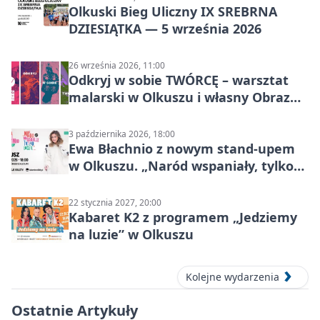
Olkuski Bieg Uliczny IX SREBRNA
DZIESIĄTKA — 5 września 2026
26 września 2026, 11:00
Odkryj w sobie TWÓRCĘ – warsztat
malarski w Olkuszu i własny Obraz
Mocy
3 października 2026, 18:00
Ewa Błachnio z nowym stand-upem
w Olkuszu. „Naród wspaniały, tylko
ludzie…”
22 stycznia 2027, 20:00
Kabaret K2 z programem „Jedziemy
na luzie” w Olkuszu
Kolejne wydarzenia
Ostatnie Artykuły