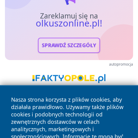
Zareklamuj się na
olkuszonline.pl!
SPRAWDŹ SZCZEGÓŁY
autopromocja
Nasza strona korzysta z plików cookies, aby
działała prawidłowo. Używamy także plików
cookies i podobnych technologii od
zewnętrznych dostawców w celach
analitycznych, marketingowych i
Copyright © 2026 olkuszonline.pl Wszystkie prawa
społecznościowych. Informacje te mogą być