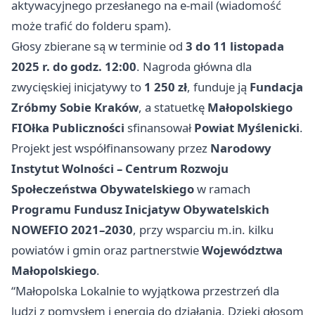
aktywacyjnego przesłanego na e‑mail (wiadomość
może trafić do folderu spam).
Głosy zbierane są w terminie od
3 do 11 listopada
2025 r. do godz. 12:00
. Nagroda główna dla
zwycięskiej inicjatywy to
1 250 zł
, funduje ją
Fundacja
Zróbmy Sobie Kraków
, a statuetkę
Małopolskiego
FIOłka Publiczności
sfinansował
Powiat Myślenicki
.
Projekt jest współfinansowany przez
Narodowy
Instytut Wolności – Centrum Rozwoju
Społeczeństwa Obywatelskiego
w ramach
Programu Fundusz Inicjatyw Obywatelskich
NOWEFIO 2021–2030
, przy wsparciu m.in. kilku
powiatów i gmin oraz partnerstwie
Województwa
Małopolskiego
.
“Małopolska Lokalnie to wyjątkowa przestrzeń dla
ludzi z pomysłem i energią do działania. Dzięki głosom