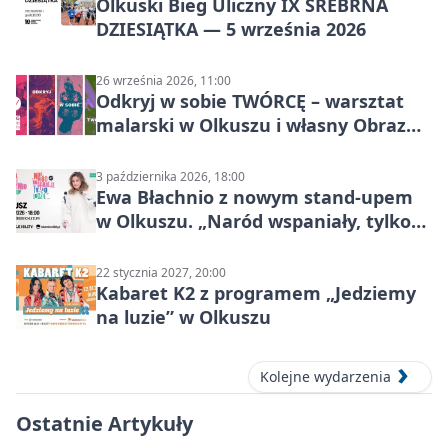
Olkuski Bieg Uliczny IX SREBRNA
DZIESIĄTKA — 5 września 2026
26 września 2026, 11:00
Odkryj w sobie TWÓRCĘ – warsztat
malarski w Olkuszu i własny Obraz
Mocy
3 października 2026, 18:00
Ewa Błachnio z nowym stand-upem
w Olkuszu. „Naród wspaniały, tylko
ludzie…”
22 stycznia 2027, 20:00
Kabaret K2 z programem „Jedziemy
na luzie” w Olkuszu
Kolejne wydarzenia
Ostatnie Artykuły