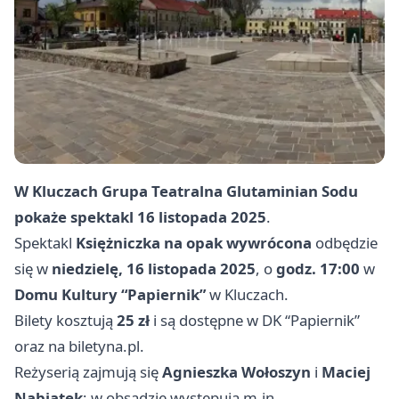
W Kluczach Grupa Teatralna Glutaminian Sodu
pokaże spektakl
16 listopada 2025
.
Spektakl
Księżniczka na opak wywrócona
odbędzie
się w
niedzielę, 16 listopada 2025
, o
godz. 17:00
w
Domu Kultury “Papiernik”
w Kluczach.
Bilety kosztują
25 zł
i są dostępne w DK “Papiernik”
oraz na biletyna.pl.
Reżyserią zajmują się
Agnieszka Wołoszyn
i
Maciej
Nabiątek
; w obsadzie występują m.in.