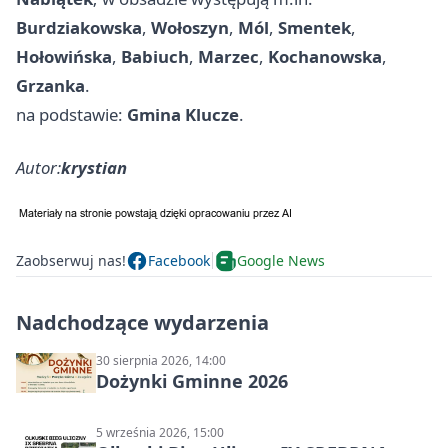
Burdziakowska
,
Wołoszyn
,
Mól
,
Smentek
,
Hołowińska
,
Babiuch
,
Marzec
,
Kochanowska
,
Grzanka
.
na podstawie:
Gmina Klucze
.
Autor:
krystian
Zaobserwuj nas!
Facebook
Google News
Nadchodzące wydarzenia
30 sierpnia 2026, 14:00
Dożynki Gminne 2026
5 września 2026, 15:00