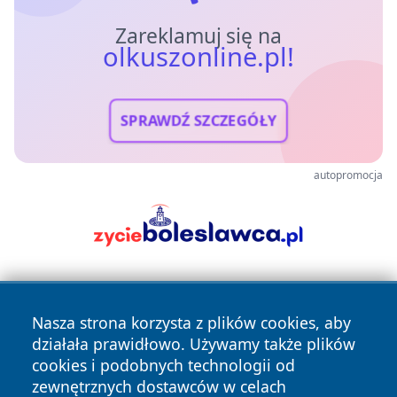
Zareklamuj się na
olkuszonline.pl!
SPRAWDŹ SZCZEGÓŁY
autopromocja
Nasza strona korzysta z plików cookies, aby
działała prawidłowo. Używamy także plików
cookies i podobnych technologii od
zewnętrznych dostawców w celach
Copyright © 2026 olkuszonline.pl Wszystkie prawa