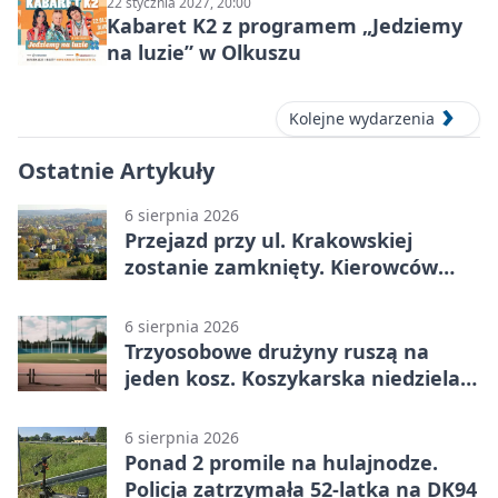
22 stycznia 2027, 20:00
Kabaret K2 z programem „Jedziemy
na luzie” w Olkuszu
Kolejne wydarzenia
Ostatnie Artykuły
6 sierpnia 2026
Przejazd przy ul. Krakowskiej
zostanie zamknięty. Kierowców
czeka objazd
6 sierpnia 2026
Trzyosobowe drużyny ruszą na
jeden kosz. Koszykarska niedziela
w Dolince
6 sierpnia 2026
Ponad 2 promile na hulajnodze.
Policja zatrzymała 52-latka na DK94