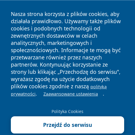
Nasza strona korzysta z plików cookies, aby
działała prawidłowo. Używamy także plików
cookies i podobnych technologii od
zewnętrznych dostawców w celach
Copyright © 2026 olkuszonline.pl Wszystkie prawa
analitycznych, marketingowych i
zastrzeżone.
społecznościowych. Informacje te mogą być
przetwarzane również przez naszych
partnerów. Kontynuując korzystanie ze
Polityka
Polityka
News
Autorzy
strony lub klikając „Przechodzę do serwisu",
Prywatności
Cookies
wyrażasz zgodę na użycie dodatkowych
plików cookies zgodnie z naszą
polityką
.
.
prywatności
Zaawansowane ustawienia
Polityka Cookies
Przejdź do serwisu