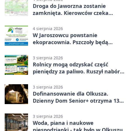
Droga do Jaworzna zostanie
zamknięta. Kierowców czeka
objazd
4 sierpnia 2026
W Jaroszowcu powstanie
ekopracownia. Pszczoły będą
częścią lekcji
3 sierpnia 2026
Rolnicy mogą odzyskać część
pieniędzy za paliwo. Ruszył nabór
wniosków
3 sierpnia 2026
Dofinansowanie dla Olkusza.
Dzienny Dom Senior+ otrzyma 134
tysiące złotych
3 sierpnia 2026
Woda, piana i naukowe
niespodzianki - tak było w Olkuszu