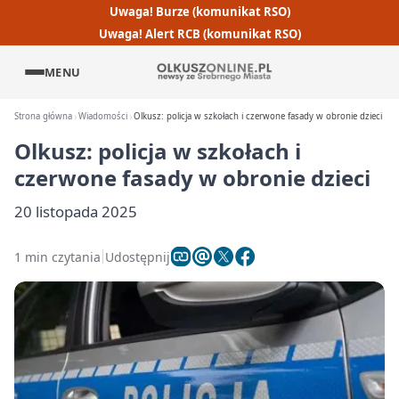
Uwaga! Burze (komunikat RSO)
Uwaga! Alert RCB (komunikat RSO)
MENU
Strona główna
Wiadomości
Olkusz: policja w szkołach i czerwone fasady w obronie dzieci
Olkusz: policja w szkołach i
czerwone fasady w obronie dzieci
20 listopada 2025
1 min czytania
Udostępnij