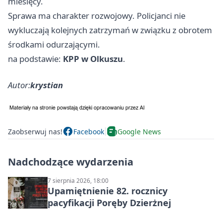
miesięcy.
Sprawa ma charakter rozwojowy. Policjanci nie
wykluczają kolejnych zatrzymań w związku z obrotem
środkami odurzającymi.
na podstawie:
KPP w Olkuszu
.
Autor:
krystian
Zaobserwuj nas!
Facebook
Google News
Nadchodzące wydarzenia
7 sierpnia 2026, 18:00
Upamiętnienie 82. rocznicy
pacyfikacji Poręby Dzierżnej