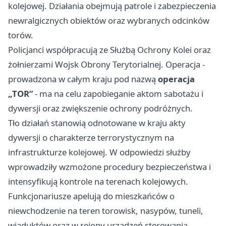
kolejowej. Działania obejmują patrole i zabezpieczenia
newralgicznych obiektów oraz wybranych odcinków
torów.
Policjanci współpracują ze Służbą Ochrony Kolei oraz
żołnierzami Wojsk Obrony Terytorialnej. Operacja -
prowadzona w całym kraju pod nazwą
operacja
„TOR”
- ma na celu zapobieganie aktom sabotażu i
dywersji oraz zwiększenie ochrony podróżnych.
Tło działań stanowią odnotowane w kraju akty
dywersji o charakterze terrorystycznym na
infrastrukturze kolejowej. W odpowiedzi służby
wprowadziły wzmożone procedury bezpieczeństwa i
intensyfikują kontrole na terenach kolejowych.
Funkcjonariusze apelują do mieszkańców o
niewchodzenie na teren torowisk, nasypów, tuneli,
wiaduktów oraz w rejony urządzeń sterowania