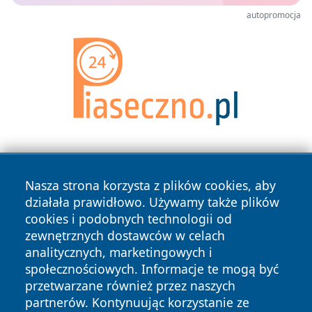
autopromocja
Nasza strona korzysta z plików cookies, aby
działała prawidłowo. Używamy także plików
cookies i podobnych technologii od
zewnętrznych dostawców w celach
Copyright © 2026 olkuszonline.pl Wszystkie prawa
analitycznych, marketingowych i
zastrzeżone.
społecznościowych. Informacje te mogą być
przetwarzane również przez naszych
partnerów. Kontynuując korzystanie ze
Polityka
Polityka
News
Autorzy