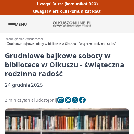
Uwaga! Burze (komunikat RSO)
Uwaga! Alert RCB (komunikat RSO)
MENU
Strona główna
Wiadomości
Grudniowe bajkowe soboty w bibliotece w Olkuszu - świąteczna rodzinna radość
Grudniowe bajkowe soboty w
bibliotece w Olkuszu - świąteczna
rodzinna radość
24 grudnia 2025
2 min czytania
Udostępnij