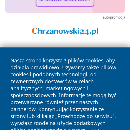
autopromocja
Nasza strona korzysta z plików cookies, aby
działała prawidłowo. Używamy także plików
cookies i podobnych technologii od
zewnętrznych dostawców w celach
Copyright © 2026 olkuszonline.pl Wszystkie prawa
analitycznych, marketingowych i
zastrzeżone.
społecznościowych. Informacje te mogą być
przetwarzane również przez naszych
partnerów. Kontynuując korzystanie ze
Polityka
Polityka
News
Autorzy
strony lub klikając „Przechodzę do serwisu",
Prywatności
Cookies
wyrażasz zgodę na użycie dodatkowych