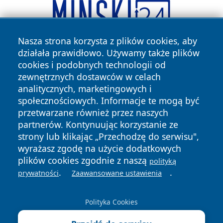
Nasza strona korzysta z plików cookies, aby
działała prawidłowo. Używamy także plików
cookies i podobnych technologii od
zewnętrznych dostawców w celach
analitycznych, marketingowych i
społecznościowych. Informacje te mogą być
przetwarzane również przez naszych
Copyright © 2026 olkuszonline.pl Wszystkie prawa
partnerów. Kontynuując korzystanie ze
zastrzeżone.
strony lub klikając „Przechodzę do serwisu",
wyrażasz zgodę na użycie dodatkowych
plików cookies zgodnie z naszą
polityką
Polityka
Polityka
News
Autorzy
.
.
prywatności
Zaawansowane ustawienia
Prywatności
Cookies
Polityka Cookies