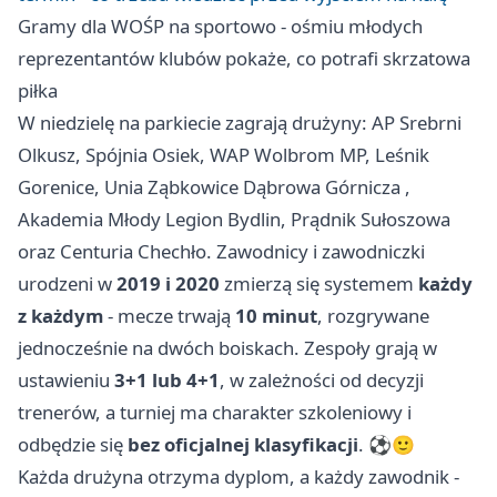
Gramy dla WOŚP na sportowo - ośmiu młodych
reprezentantów klubów pokaże, co potrafi skrzatowa
piłka
W niedzielę na parkiecie zagrają drużyny: AP Srebrni
Olkusz, Spójnia Osiek, WAP Wolbrom MP, Leśnik
Gorenice, Unia Ząbkowice
Dąbrowa Górnicza
,
Akademia Młody Legion Bydlin, Prądnik Sułoszowa
oraz Centuria Chechło. Zawodnicy i zawodniczki
urodzeni w
2019 i 2020
zmierzą się systemem
każdy
z każdym
- mecze trwają
10 minut
, rozgrywane
jednocześnie na dwóch boiskach. Zespoły grają w
ustawieniu
3+1 lub 4+1
, w zależności od decyzji
trenerów, a turniej ma charakter szkoleniowy i
odbędzie się
bez oficjalnej klasyfikacji
. ⚽🙂
Każda drużyna otrzyma dyplom, a każdy zawodnik -