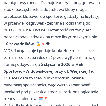
pamiątkowy medal. Dla najmłodszych przygotowano
słodki poczęstunek, a dodatkowo kluby mogą
przekazać klubowe lub sportowe gadżety na licytację
w przerwie rozgrywek - zebrane środki trafią do
puszki 34. Finału WOŚP. Liczebność drużyny jest
ograniczona - jedna ekipa może liczyć maksymalnie
10 zawodników
. 🏅🍬❤️
MOSiR organizuje i podaje konkretne miejsce oraz
termin - co trzeba wiedzieć przed wyjściem na halę
Turniej odbywa się
25 stycznia 2026
w
Hali
Sportowo - Widowiskowej przy ul. Wiejskiej 1a
.
Miejsce i data to stały punkt spotkań lokalnej
piłkarskiej społeczności, więc warto zaplanować
weekend pod piłkarskie emocje i rodzinne oglądanie
młodych talentów. 🗓️📍
W źródle brak informacji o cenie biletów i o zasadach