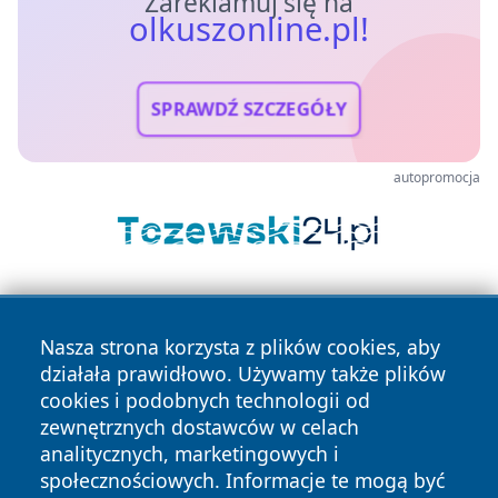
Zareklamuj się na
olkuszonline.pl!
SPRAWDŹ SZCZEGÓŁY
autopromocja
Nasza strona korzysta z plików cookies, aby
działała prawidłowo. Używamy także plików
cookies i podobnych technologii od
zewnętrznych dostawców w celach
Copyright © 2026 olkuszonline.pl Wszystkie prawa
analitycznych, marketingowych i
zastrzeżone.
społecznościowych. Informacje te mogą być