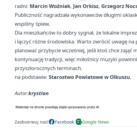
radni:
Marcin Woźniak
,
Jan Orkisz
,
Grzegorz Noc
Publiczność nagradzała wykonawców długimi oklask
wspólny śpiew.
Dla mieszkańców to dobry sygnał, że lokalne imprez
i łączyć różne środowiska. Warto zwrócić uwagę na pr
planować przybycie wcześniej, jeśli ktoś chce zająć 
kontynuację tradycji, więc miłośnicy muzyki powinni
przyszłorocznych terminach.
na podstawie:
Starostwo Powiatowe w Olkuszu
.
Autor:
krystian
Zaobserwuj nas!
Facebook
Google News