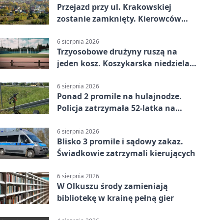
Przejazd przy ul. Krakowskiej
zostanie zamknięty. Kierowców
czeka objazd
6 sierpnia 2026
Trzyosobowe drużyny ruszą na
jeden kosz. Koszykarska niedziela
w Dolince
6 sierpnia 2026
Ponad 2 promile na hulajnodze.
Policja zatrzymała 52-latka na
DK94
6 sierpnia 2026
Blisko 3 promile i sądowy zakaz.
Świadkowie zatrzymali kierujących
6 sierpnia 2026
W Olkuszu środy zamieniają
bibliotekę w krainę pełną gier