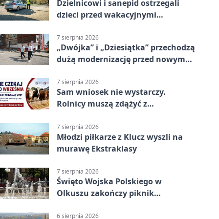
Dzielnicowi i sanepid ostrzegali
dzieci przed wakacyjnymi
zagrożeniami
7 sierpnia 2026
„Dwójka” i „Dziesiątka” przechodzą
dużą modernizację przed nowym
rokiem
7 sierpnia 2026
Sam wniosek nie wystarczy.
Rolnicy muszą zdążyć z
certyfikatem QMP
7 sierpnia 2026
Młodzi piłkarze z Klucz wyszli na
murawę Ekstraklasy
7 sierpnia 2026
Święto Wojska Polskiego w
Olkuszu zakończy piknik
patriotyczny
6 sierpnia 2026