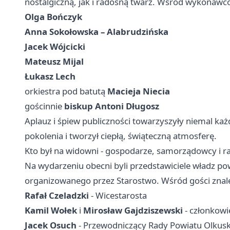
nostalgiczną, jak i radosną twarz. Wśród wykonawców
Olga Bończyk
Anna Sokołowska – Alabrudzińska
Jacek Wójcicki
Mateusz Mijal
Łukasz Lech
orkiestra pod batutą
Macieja Niecia
gościnnie
biskup Antoni Długosz
Aplauz i śpiew publiczności towarzyszyły niemal ka
pokolenia i tworzył ciepłą, świąteczną atmosferę.
Kto był na widowni - gospodarze, samorządowcy i r
Na wydarzeniu obecni byli przedstawiciele władz po
organizowanego przez Starostwo. Wśród gości znaleź
Rafał Czeladzki
- Wicestarosta
Kamil Wołek
i
Mirosław Gajdziszewski
- członkowi
Jacek Osuch
- Przewodniczący Rady Powiatu Olkus