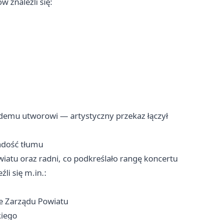
 znaleźli się:
żdemu utworowi — artystyczny przekaz łączył
adość tłumu
wiatu oraz radni, co podkreślało rangę koncertu
li się m.in.:
e Zarządu Powiatu
kiego