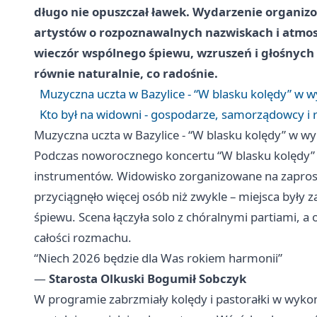
długo nie opuszczał ławek. Wydarzenie organiz
artystów o rozpoznawalnych nazwiskach i atmosf
wieczór wspólnego śpiewu, wzruszeń i głośnych
równie naturalnie, co radośnie.
Muzyczna uczta w Bazylice - “W blasku kolędy” w w
Kto był na widowni - gospodarze, samorządowcy i 
Muzyczna uczta w Bazylice - “W blasku kolędy” w wy
Podczas noworocznego koncertu “W blasku kolędy” B
instrumentów. Widowisko zorganizowane na zapro
przyciągnęło więcej osób niż zwykle – miejsca były z
śpiewu. Scena łączyła solo z chóralnymi partiami, a 
całości rozmachu.
“Niech 2026 będzie dla Was rokiem harmonii”
—
Starosta Olkuski Bogumił Sobczyk
W programie zabrzmiały kolędy i pastorałki w wyko