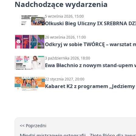
Nadchodzące wydarzenia
5 września 2026, 15:00
Olkuski Bieg Uliczny IX SREBRNA D
26 września 2026, 11:00
Odkryj w sobie TWÓRCĘ – warsztat m
3 października 2026, 18:00
Ewa Błachnio z nowym stand-upem w
22 stycznia 2027, 20:00
Kabaret K2 z programem „Jedziemy 
<< Poprzedni
Młodzi mistrzowie ortografii - Złote Pióro dla z