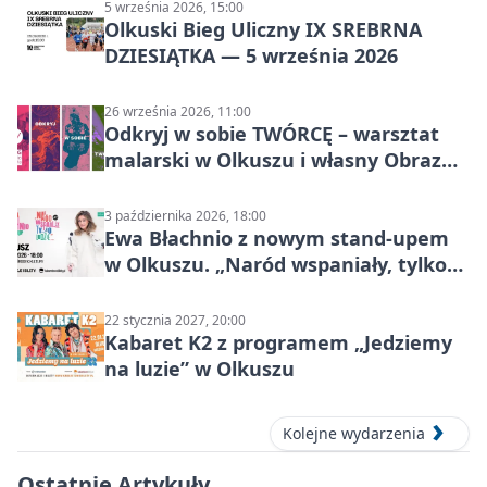
5 września 2026, 15:00
Olkuski Bieg Uliczny IX SREBRNA
DZIESIĄTKA — 5 września 2026
26 września 2026, 11:00
Odkryj w sobie TWÓRCĘ – warsztat
malarski w Olkuszu i własny Obraz
Mocy
3 października 2026, 18:00
Ewa Błachnio z nowym stand-upem
w Olkuszu. „Naród wspaniały, tylko
ludzie…”
22 stycznia 2027, 20:00
Kabaret K2 z programem „Jedziemy
na luzie” w Olkuszu
Kolejne wydarzenia
Ostatnie Artykuły