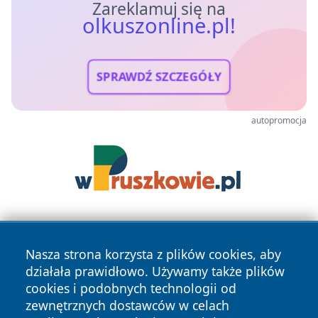
Zareklamuj się na
olkuszonline.pl!
SPRAWDŹ SZCZEGÓŁY
autopromocja
Nasza strona korzysta z plików cookies, aby
działała prawidłowo. Używamy także plików
cookies i podobnych technologii od
zewnętrznych dostawców w celach
Copyright © 2026 olkuszonline.pl Wszystkie prawa