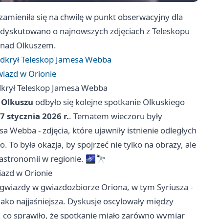
zamieniła się na chwilę w punkt obserwacyjny dla
ań dyskutowano o najnowszych zdjęciach z Teleskopu
o nad Olkuszem.
odkrył Teleskop Jamesa Webba
gwiazd w Orionie
dkrył Teleskop Jamesa Webba
w Olkuszu
odbyło się kolejne spotkanie Olkuskiego
7 stycznia 2026 r.
. Tematem wieczoru były
 Webba - zdjęcia, które ujawniły istnienie odległych
. To była okazja, by spojrzeć nie tylko na obrazy, ale
 astronomii w regionie. 🌌🔭
wiazd w Orionie
m gwiazdy w gwiazdozbiorze Oriona, w tym Syriusza -
ako najjaśniejsza. Dyskusje oscylowały między
, co sprawiło, że spotkanie miało zarówno wymiar