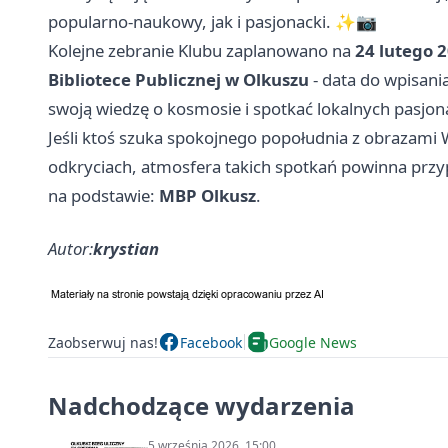
popularno-naukowy, jak i pasjonacki. ✨📷
Kolejne zebranie Klubu zaplanowano na
24 lutego 2
Bibliotece Publicznej w Olkuszu
- data do wpisani
swoją wiedzę o kosmosie i spotkać lokalnych pasjon
Jeśli ktoś szuka spokojnego popołudnia z obrazam
odkryciach, atmosfera takich spotkań powinna prz
na podstawie:
MBP Olkusz
.
Autor:
krystian
Zaobserwuj nas!
Facebook
Google News
Nadchodzące wydarzenia
5 września 2026, 15:00