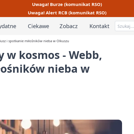
Uwaga! Burze (komunikat RSO)
Uwaga! Alert RCB (komunikat RSO)
ydatne
Ciekawe
Zobacz
Kontakt
iusz i spotkanie miłośników nieba w Olkuszu
zy w kosmos - Webb,
iłośników nieba w