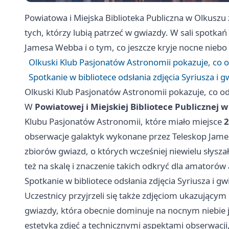
Powiatowa i Miejska Biblioteka Publiczna w Olkuszu 
tych, którzy lubią patrzeć w gwiazdy. W sali spotk
Jamesa Webba i o tym, co jeszcze kryje nocne nieb
Olkuski Klub Pasjonatów Astronomii pokazuje, co 
Spotkanie w bibliotece odsłania zdjęcia Syriusza i 
Olkuski Klub Pasjonatów Astronomii pokazuje, co o
W
Powiatowej i Miejskiej Bibliotece Publicznej 
Klubu Pasjonatów Astronomii, które miało miejsce
2
obserwacje galaktyk wykonane przez Teleskop Jamesa
zbiorów gwiazd, o których wcześniej niewielu słyszało
też na skalę i znaczenie takich odkryć dla amatorów
Spotkanie w bibliotece odsłania zdjęcia Syriusza i g
Uczestnicy przyjrzeli się także zdjęciom ukazujący
gwiazdy, która obecnie dominuje na nocnym niebie j
estetyką zdjęć a technicznymi aspektami obserwacji