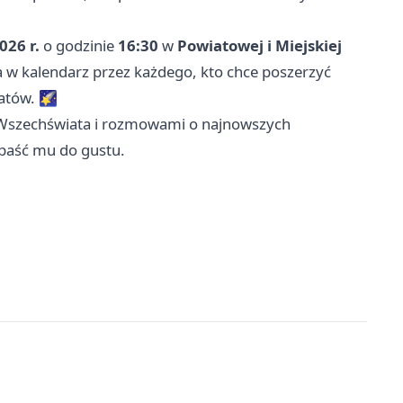
026 r.
o godzinie
16:30
w
Powiatowej i Miejskiej
a w kalendarz przez każdego, kto chce poszerzyć
atów. 🌠
i Wszechświata i rozmowami o najnowszych
ypaść mu do gustu.