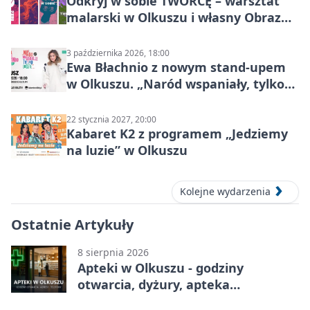
Odkryj w sobie TWÓRCĘ – warsztat
malarski w Olkuszu i własny Obraz
Mocy
3 października 2026, 18:00
Ewa Błachnio z nowym stand-upem
w Olkuszu. „Naród wspaniały, tylko
ludzie…”
22 stycznia 2027, 20:00
Kabaret K2 z programem „Jedziemy
na luzie” w Olkuszu
Kolejne wydarzenia
Ostatnie Artykuły
8 sierpnia 2026
Apteki w Olkuszu - godziny
otwarcia, dyżury, apteka
całodobowa