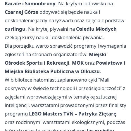
Karate i Samoobrony
. Na krytym lodowisku na
Czarnej Górze
odbywać się będzie nauka i
doskonalenie jazdy na łyżwach oraz zajęcia z podstaw
curlingu
. Na krytej pływalni na
Osiedlu Młodych
czekają kursy nauki i doskonalenia pływania.
Dla porządku warto sprawdzić programy i wymagania
zgłoszeń na stronach organizatorów:
Miejski
Ośrodek Sportu i Rekreacji
,
MOK
oraz
Powiatowa i
Miejska Biblioteka Publiczna w Olkuszu
.
W bibliotece natomiast zaplanowano cykl “Mali
odkrywcy w świecie technologii i przedsiębiorczości” z
zajęciami wprowadzającymi w tematykę sztucznej
inteligencji, warsztatami prowadzonymi przez finalisty
programu
LEGO Masters TVN – Patryka Ziętarę
oraz rodzinnymi warsztatami ekologicznymi, podczas
których uczestnicy wykonają własny
las w słoiku
.