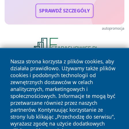
SPRAWDŹ SZCZEGÓŁY
autopromocja
Nasza strona korzysta z plików cookies, aby
działała prawidłowo. Używamy także plików
cookies i podobnych technologii od
zewnętrznych dostawców w celach
analitycznych, marketingowych i
społecznościowych. Informacje te mogą być
Copyright © 2026 olkuszonline.pl Wszystkie prawa
przetwarzane również przez naszych
zastrzeżone.
partnerów. Kontynuując korzystanie ze
strony lub klikając „Przechodzę do serwisu",
wyrażasz zgodę na użycie dodatkowych
Polityka
Polityka
News
Autorzy